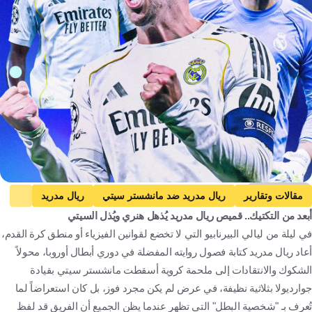
Getty Images
مقالات وتقارير
ريال مدريد ضد مانشستر سيتي
ريال مدريد
أبعد من التكتيك.. قميص ريال مدريد يُذهل هنري ويُذل السيتي
مانشستر سيتي
دوري أبطال أوروبا
ألفارو أربيلوا
في ليلة من ليالي البيرنابيو التي لا تخضع لقوانين الفيزياء أو منطق كرة القدم،
بيب جوارديولا
فيديريكو فالفيردي
إسبانيا
إنجلترا
أورغواي
أعاد ريال مدريد كتابة فصول روايته المفضلة في دوري أبطال أوروبا، محولاً
كرة قدم
الشكوك والانتقادات إلى ملحمة كروية أسقطت مانشستر سيتي بقيادة
جوارديولا بثلاثية نظيفة، في عرض لم يكن مجرد فوز، بل كان استعراضاً لما
تُعرف بـ "شخصية البطل" التي تظهر عندما يظن الجميع أن الفريق قد لفظ