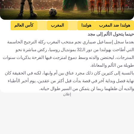
ChatGPT
هولندا ضد المغرب
هولندا
المغرب
كأس العالم
حينما يتحول الألم إلى مجد
كندا ضد المغرب
كندا
إسماعيل صيباري
هولندا
بعدما سجل إسماعيل صيباري نجم منتخب المغرب ركلة الترجيح الحاسمة
المغرب
المكسيك
كندا
الولايات المتحدة
كرة قدم
التي أطاحت بهولندا من دور الـ32 بمونديال روسيا، ركض مباشرة نحو
المدرجات، ليحتضن والدته وسط دموع امتزجت فيها الفرحة بذكريات سنوات
طويلة من الألم والمعاناة.
بالنسبة إلى كثيرين كان ذلك مجرد عناق بين أم وابنها، لكنه في الحقيقة كان
نهاية فصل وبداية آخر في قصة بدأت قبل أكثر من عقدين، يوم أخبر الأطباء
والديه أن طفلهما ربما لن يتمكن من السير طوال حياته.
إعلان