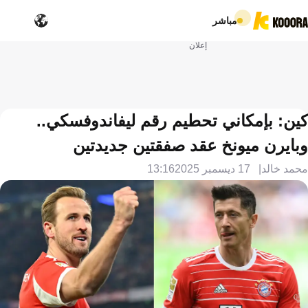
مباشر
إعلان
كين: بإمكاني تحطيم رقم ليفاندوفسكي..
وبايرن ميونخ عقد صفقتين جديدتين
محمد خالد
17 ديسمبر 2025
13:16