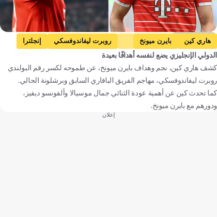
Getty Images
هاري كين
بايرن ميونخ
روبرت ليفاندوفسكي
إنجلترا
الدولي الإنجليزي يضع لنفسه أهدافًا بعيدة
ألمانيا
بولندا
كرة قدم
كشف هاري كين، نجم وهداف بايرن ميونخ، عن طموحه لكسر رقم البولندي
روبرت ليفاندوفسكي، مهاجم الفريق البافاري السابق وبرشلونة الحالي.
كما تحدث كين عن أهمية عودة الثنائي جمال موسيالا وألفونسو ديفيز،
ودورهم مع بايرن ميونخ.
إعلان