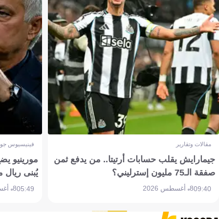
مقالات وتقارير
فينيسيوس جون
جيمارايش يقلب حسابات أرتيتا.. من يدفع ثمن
مورينيو يض
صفقة الـ75 مليون إسترليني؟
يُبنى ريال 
8 أغسطس 2026
8 أغسطس 2026
05:49
09:40