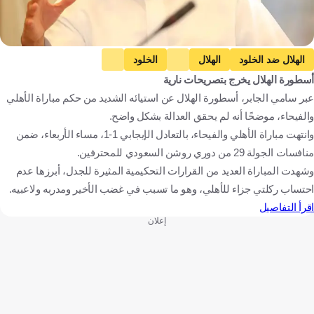
الهلال ضد الخلود
الهلال
الخلود
أسطورة الهلال يخرج بتصريحات نارية
دوري روشن السعودي
الفيحاء ضد الأهلي
الفيحاء
عبر سامي الجابر، أسطورة الهلال عن استيائه الشديد من حكم مباراة الأهلي
الأهلي
الأخدود ضد النصر
الأخدود
النصر
والفيحاء، موضحًا أنه لم يحقق العدالة بشكل واضح.
المملكة العربية السعودية
كرة قدم
وانتهت مباراة الأهلي والفيحاء، بالتعادل الإيجابي 1-1، مساء الأربعاء، ضمن
منافسات الجولة 29 من دوري روشن السعودي للمحترفين.
وشهدت المباراة العديد من القرارات التحكيمية المثيرة للجدل، أبرزها عدم
احتساب ركلتي جزاء للأهلي، وهو ما تسبب في غضب الأخير ومدربه ولاعبيه.
اقرأ التفاصيل
إعلان