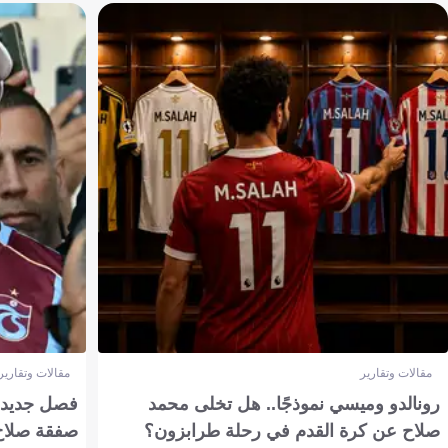
مقالات وتقارير
مقالات وتقارير
رونالدو وميسي نموذجًا.. هل تخلى محمد
فصل جديد بم
صلاح عن كرة القدم في رحلة طرابزون؟
صفقة صلاح