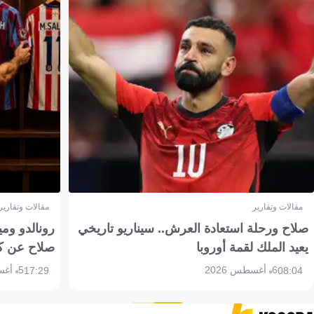
مقالات وتقارير
مقالات وتقارير
صلاح ورحلة استعادة العرش.. سيناريو تاريخي
رونالدو وم
يعيد الملك لقمة أوروبا
صلاح عن ك
6 أغسطس 2026
5 أغسطس 2026
17:29
08:04