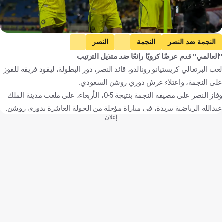
Getty Images
النجمة ضد النصر
النجمة
النصر
"العالمي" قدم عرضًا كرويًا رائعًا ضد متذيل الترتيب
دوري روشن السعودي
كريستيانو رونالدو
المملكة العربية السعودية
لعب البرتغالي كريستيانو رونالدو، قائد النصر، دور البطولة، ليقود فريقه للفوز
البرتغال
كرة قدم
على النجمة، واعتلاء عرش دوري روشن السعودي.
وفاز النصر على مضيفه النجمة بنتيجة 5-0، الأربعاء، على ملعب مدينة الملك
عبدالله الرياضية ببريدة، في مباراة مؤجلة من الجولة العاشرة بدوري روشن.
إعلان