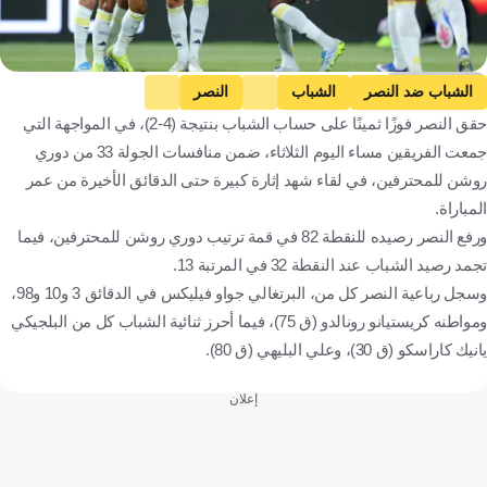
Getty Images
الشباب ضد النصر
الشباب
النصر
حقق النصر فوزًا ثمينًا على حساب الشباب بنتيجة (4-2)، في المواجهة التي
دوري روشن السعودي
جورج جيسوس
كريستيانو رونالدو
جمعت الفريقين مساء اليوم الثلاثاء، ضمن منافسات الجولة 33 من دوري
المملكة العربية السعودية
البرتغال
كرة قدم
روشن للمحترفين، في لقاء شهد إثارة كبيرة حتى الدقائق الأخيرة من عمر
المباراة.
ورفع النصر رصيده للنقطة 82 في قمة ترتيب دوري روشن للمحترفين، فيما
تجمد رصيد الشباب عند النقطة 32 في المرتبة 13.
وسجل رباعية النصر كل من، البرتغالي جواو فيليكس في الدقائق 3 و10 و98،
ومواطنه كريستيانو رونالدو (ق 75)، فيما أحرز ثنائية الشباب كل من البلجيكي
يانيك كاراسكو (ق 30)، وعلي البليهي (ق 80).
إعلان