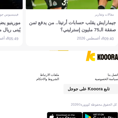
مقالات وتقارير
فينيسيوس جون
جيمارايش يقلب حسابات أرتيتا.. من يدفع ثمن
مورينيو يض
صفقة الـ75 مليون إسترليني؟
يُبنى ريال 
8 أغسطس 2026
8 أغسطس 2026
05:49
09:40
اتصل بنا
ملفات الارتباط
سياسة الخصوصية
الشروط والاحكام
تابع Kooora على جوجل
كل الحقوق محفوظة كووورة©
2026