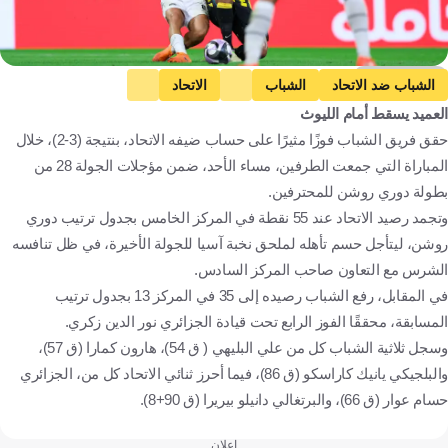
Getty Images
الشباب ضد الاتحاد
الشباب
الاتحاد
العميد يسقط أمام الليوث
دوري روشن السعودي
المملكة العربية السعودية
كرة قدم
حقق فريق الشباب فوزًا مثيرًا على حساب ضيفه الاتحاد، بنتيجة (3-2)، خلال
المباراة التي جمعت الطرفين، مساء الأحد، ضمن مؤجلات الجولة 28 من
بطولة دوري روشن للمحترفين.
وتجمد رصيد الاتحاد عند 55 نقطة في المركز الخامس بجدول ترتيب دوري
روشن، ليتأجل حسم تأهله لملحق نخبة آسيا للجولة الأخيرة، في ظل تنافسه
الشرس مع التعاون صاحب المركز السادس.
في المقابل، رفع الشباب رصيده إلى 35 في المركز 13 بجدول ترتيب
المسابقة، محققًا الفوز الرابع تحت قيادة الجزائري نور الدين زكري.
وسجل ثلاثية الشباب كل من علي البليهي ( ق 54)، هارون كمارا (ق 57)،
والبلجيكي يانيك كاراسكو (ق 86)، فيما أحرز ثنائي الاتحاد كل من، الجزائري
حسام عوار (ق 66)، والبرتغالي دانيلو بيريرا (ق 90+8).
إعلان