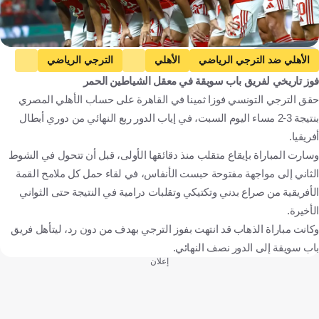
Getty Images
الأهلي ضد الترجي الرياضي
الأهلي
الترجي الرياضي
فوز تاريخي لفريق باب سويقة في معقل الشياطين الحمر
دوري أبطال إفريقيا
الدوري المصري الممتاز
حقق الترجي التونسي فوزا ثمينا في القاهرة على حساب الأهلي المصري
الرابطة التونسية المحترفة الأولى
مصر
تونس
كرة قدم
بنتيجة 3-2 مساء اليوم السبت، في إياب الدور ربع النهائي من دوري أبطال
أفريقيا.
وسارت المباراة بإيقاع متقلب منذ دقائقها الأولى، قبل أن تتحول في الشوط
الثاني إلى مواجهة مفتوحة حبست الأنفاس، في لقاء حمل كل ملامح القمة
الأفريقية من صراع بدني وتكتيكي وتقلبات درامية في النتيجة حتى الثواني
الأخيرة.
وكانت مباراة الذهاب قد انتهت بفوز الترجي بهدف من دون رد، ليتأهل فريق
باب سويقة إلى الدور نصف النهائي.
إعلان