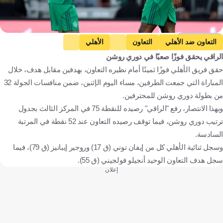
Getty Images
التعاون ضد الأهلي
التعاون
الأهلي
الراقي يحقق فوزًا صعبًا في دوري روشن
دوري روشن السعودي
الاتحاد
المملكة العربية السعودية
حقق فريق الأهلي فوزًا ثمينًا أمام نظيره التعاون، بهدفين مقابل هدف، خلال
كرة قدم
المباراة التي جمعت الطرفين، مساء اليوم الإثنين، ضمن منافسات الجولة 32
من بطولة دوري روشن للمحترفين.
وبهذا الانتصار، رفع "الراقي" رصيده للنقطة 75 في المركز الثالث بجدول
ترتيب دوري روشن، فيما توقف رصيده التعاون عند 52 نقطة في المرتبة
السادسة.
وسجل ثنائية الأهلي كل من إيفان توني (ق 17) وروجير إيبانيز (ق 79)، فيما
سجل هدف التعاون الوحيد أنجيلو فولجيني (ق 55).
إعلان