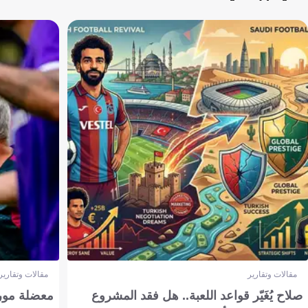
مقالات وتقارير
مقالات وتقارير
صلاح يُغَيّر قواعد اللعبة.. هل فقد المشروع
معضلة مورين