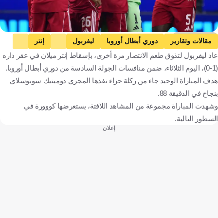
Getty Images
مقالات وتقارير
دوري أبطال أوروبا
ليفربول
إنتر
عاد ليفربول لتذوق طعم الانتصار مرة أخرى، بإسقاط إنتر ميلان في عقر داره
آرني سلوت
إنجلترا
إيطاليا
كرة قدم
(1-0)، اليوم الثلاثاء، ضمن منافسات الجولة السادسة من دوري أبطال أوروبا.
هدف المباراة الوحيد جاء من ركلة جزاء نفذها المجري دومينيك سوبوسلاي
بنجاح في الدقيقة 88.
وشهدت المباراة مجموعة من المشاهد اللافتة، يستعرضها كووورة في
السطور التالية.
إعلان