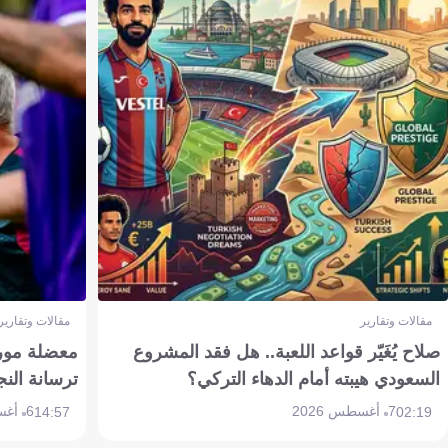
مقالات وتقارير
مقالات وتقارير
صلاح يُغَيّر قواعد اللعبة.. هل فقد المشروع
معضلة مورين
السعودي هيبته أمام الدهاء التركي؟
ترسانة النج
7 أغسطس 2026
6 أغسطس 2026
14:57
02:19