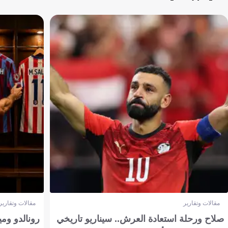
مقالات وتقارير
مقالات وتقارير
صلاح ورحلة استعادة العرش.. سيناريو تاريخي
رونالدو وم