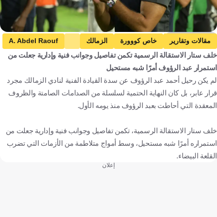
zamalek media
مقالات وتقارير
خاص كووورة
الزمالك
A. Abdel Raouf
خلف ستار الاستقالة الرسمية تكمن تفاصيل وجوانب فنية وإدارية جعلت من
محمود بنتايك
مصر
المغرب
كرة قدم
استمرار عبد الرؤوف أمرًا شبه مستحيل
لم يكن رحيل أحمد عبد الرؤوف عن سدة القيادة الفنية لنادي الزمالك مجرد
قرار عابر، بل كان النهاية الحتمية لسلسلة من الصدامات الصامتة والظروف
المعقدة التي أحاطت بعبد الرؤوف منذ يومه الأول.
خلف ستار الاستقالة الرسمية، تكمن تفاصيل وجوانب فنية وإدارية جعلت من
استمراره أمرًا شبه مستحيل، وسط أمواج متلاطمة من الأزمات التي تضرب
القلعة البيضاء.
إعلان