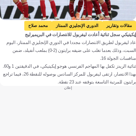
Getty Images
مقالات وتقارير
الدوري الإنجليزي الممتاز
محمد صلاح
إيكيتيكي سجل ثنائية أعادت ليفربول للانتصارات في البريميرليج
ليفربول
برايتون
إنجلترا
مصر
كرة قدم
عاد ليفربول لطريق الانتصارات مجددا في الدوري الإنجليزي الممتاز، اليوم
السبت، وذلك بعدما تغلب على ضيفه برايتون (2-0) بملعب أنفيلد، ضمن
منافسات الجولة 16.
ثنائية الريدز تكفل بها المهاجم الفرنسي هوجو إيكيتيكي، في الدقيقتين 1 و60.
بهذا الانتصار، ارتقى ليفربول للمركز السادس بوصوله للنقطة 26، فيما تراجع
برايتون للمرتبة التاسعة بتوقفه عند 23 نقطة.
إعلان