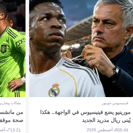
فينيسيوس جونيور
مقالات وتقارير
مورينيو يضع فينيسيوس في الواجهة.. هكذا
من مانشستر
يُبنى ريال مدريد الجديد
صحة موقف تين 
8 أغسطس 2026
7 أغسطس 2026
13:21
05:49