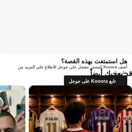
هل استمتعت بهذه القصة؟
أضف Kooora كمصدر مفضل على جوجل للاطلاع على المزيد من
قد يعجبك أيضاً
تقاريرنا
تابع Kooora على جوجل