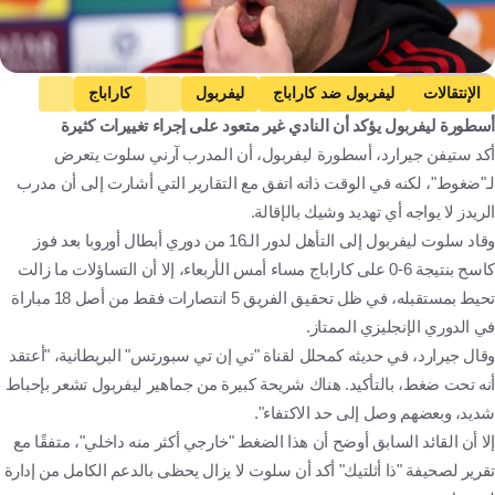
Getty Images
الإنتقالات
ليفربول ضد كاراباج
ليفربول
كاراباج
أسطورة ليفربول يؤكد أن النادي غير متعود على إجراء تغييرات كثيرة
دوري أبطال أوروبا
ليفربول ضد نيوكاسل يونايتد
أكد ستيفن جيرارد، أسطورة ليفربول، أن المدرب آرني سلوت يتعرض
نيوكاسل يونايتد
الدوري الإنجليزي الممتاز
إنجلترا
لـ"ضغوط"، لكنه في الوقت ذاته اتفق مع التقارير التي أشارت إلى أن مدرب
أذربيجان
كرة قدم
الريدز لا يواجه أي تهديد وشيك بالإقالة.
وقاد سلوت ليفربول إلى التأهل لدور الـ16 من دوري أبطال أوروبا بعد فوز
كاسح بنتيجة 6-0 على كاراباج مساء أمس الأربعاء، إلا أن التساؤلات ما زالت
تحيط بمستقبله، في ظل تحقيق الفريق 5 انتصارات فقط من أصل 18 مباراة
في الدوري الإنجليزي الممتاز.
وقال جيرارد، في حديثه كمحلل لقناة "تي إن تي سبورتس" البريطانية، "أعتقد
أنه تحت ضغط، بالتأكيد. هناك شريحة كبيرة من جماهير ليفربول تشعر بإحباط
شديد، وبعضهم وصل إلى حد الاكتفاء".
إلا أن القائد السابق أوضح أن هذا الضغط "خارجي أكثر منه داخلي"، متفقًا مع
تقرير لصحيفة "ذا أثلتيك" أكد أن سلوت لا يزال يحظى بالدعم الكامل من إدارة