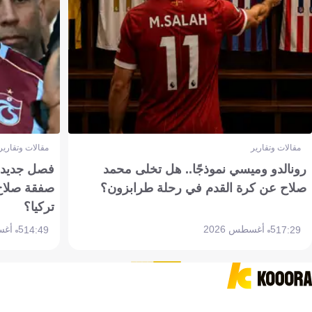
مقالات وتقارير
مقالات وتقارير
رونالدو وميسي نموذجًا.. هل تخلى محمد
فصل جديد بم
صلاح عن كرة القدم في رحلة طرابزون؟
صفقة صلاح
تركيا؟
5 أغسطس 2026
5 أغسطس 2026
14:49
17:29