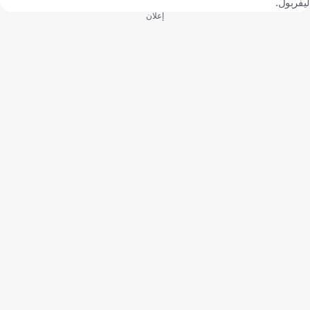
ليفربول.
إعلان