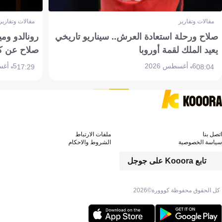
مقالات وتقارير
مقالات وتقارير
صلاح ورحلة استعادة العرش.. سيناريو تاريخي
رونالدو وم
يعيد الملك لقمة أوروبا
صلاح عن ك
6 أغسطس 2026
5 أغسطس 2026
17:29
08:04
اتصل بنا
ملفات الارتباط
سياسة الخصوصية
الشروط والاحكام
تابع Kooora على جوجل
كل الحقوق محفوظة كووورة©
2026