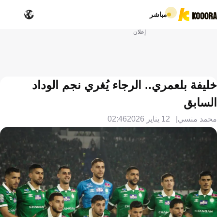
مباشر
إعلان
خليفة بلعمري.. الرجاء يُغري نجم الوداد
السابق
محمد منسي
12 يناير 2026
02:46