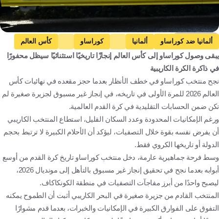
Getty Images
ألمانيا ضد كوراساو
ألمانيا
كوراساو
كأس العالم
يبقى وصول كوراساو إلى كأس العالم إنجازًا تاريخيًا استثنائيًا سيظل محفورًا
ديك أدفوكات
مقالات وتقارير
تحليلات كووورة
ألمانيا
في ذاكرة الكرة الكاريبية
كوراساو
الولايات المتحدة
هولندا
كرة قدم
نجح منتخب كوراساو في خطف الأنظار بعدما حجز مقعده في نهائيات كأس
العالم 2026 للمرة الأولى في تاريخه، في إنجاز غير مسبوق لجزيرة صغيرة لم
تكن ضمن الحسابات التقليدية في كرة القدم العالمية.
ورغم الإمكانيات المحدودة وعدد السكان القليل، استطاع المنتخب الكاريبي
أن يفرض نفسه بقوة خلال التصفيات، ليؤكد أن الأحلام الكبيرة لا ترتبط بحجم
الدولة أو تاريخها الكروي فقط.
وسط فرحة جماهيرية عارمة، دخل منتخب كوراساو تاريخ كرة القدم من أوسع
أبوابه بعدما نجح في تحقيق إنجاز غير مسبوق بالتأهل إلى مونديال 2026،
ليصبح واحدًا من أبرز مفاجآت التصفيات في منطقة الكونكاكاف.
المنتخب القادم من جزيرة صغيرة في البحر الكاريبي أثبت أن الطموح يمكنه
التفوق على الفوارق الكبيرة في الإمكانيات والخبرات، بعدما قدم مشوارًا