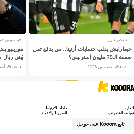
مقالات وتقارير
فينيسيوس جون
جيمارايش يقلب حسابات أرتيتا.. من يدفع ثمن
مورينيو يض
صفقة الـ75 مليون إسترليني؟
يُبنى ريال 
8 أغسطس 2026
8 أغسطس 2026
05:49
09:40
اتصل بنا
ملفات الارتباط
سياسة الخصوصية
الشروط والاحكام
تابع Kooora على جوجل