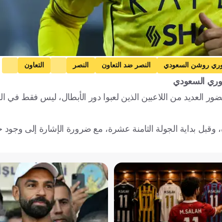
ري روشن السعودي
النصر ضد التعاون
النصر
التعاون
دوري السعودي
يوم
الأهلي
كريستيانو رونالدو
كونستانتينوس فورتوينيس
العديد من اللاعبين الذين لعبوا دور الأبطال، ليس فقط في الف
كرة قدم
قبل بداية الجولة الثامنة عشرة، مع ضرورة الإشارة إلى وجود جول