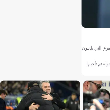
إدوارد ميندي
رق التي يلعبون
ة تم تأجيلها