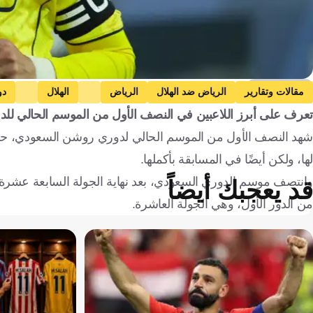
Getty Images
مقالات وتقارير
الرياض ضد الهلال
الرياض
الهلال
دو
تعرف على أبرز اللاعبين في النصف الأول من الموسم الحالي لل
الاتحاد ضد الأخدود
الاتحاد
الأخدود
نيوم ضد الأهلي
ن
شهد النصف الأول من الموسم الحالي لدوري روشن السعودي، حضور 
دانيلو بيريرا
المملكة العربية السعودية
البرتغال
اليونان
السنغال
لها، ولكن أيضًا في المسابقة بأكملها.
وانتصف موسم الدوري السعودي، بعد نهاية الجولة السابعة عشرة، و
قد يعجبك أيضاً
من الدور الأول، وهي الجولة العاشرة.