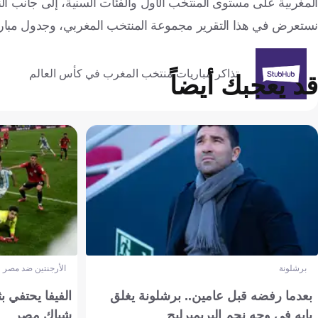
المغربية على مستوى المنتخب الأول والفئات السنية، إلى جانب النج
نستعرض في هذا التقرير مجموعة المنتخب المغربي، وجدول مبارياته
تذاكر مباريات منتخب المغرب في كأس العالم
قد يعجبك أيضاً
برشلونة
الأرجنتين ضد مصر
بعدما رفضه قبل عامين.. برشلونة يغلق
الفيفا يحتفي بث
بابه في وجه نجم البريميرليج
شباك مصر