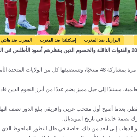
البرازيل ضد المغرب
إسكتلندا ضد المغرب
المغرب ضد هايتي
تعرف على جدول مباريات ومجموعة المغرب في كأس العالم 2026 والقنوات الناقلة والخصوم الذين ينتظرهم أسود ال
انطلقت منافسات كأس العالم 2026 في نسخة تاريخية تُقام لأول مرة بمشاركة 48 منتخبًا، وتستضيفها كل من الولايا
المية، مستندًا إلى جيل مميز يضم عددًا من أبرز النجوم الذين قاد
 المنتخب المغربي قد خطف الأنظار في كأس العالم 2022 بقطر، بعدما أصبح أول منتخب عربي وإفريقي يبلغ الدور ن
ك بصمة خالدة في تاريخ المونديال.
خل المغرب نسخة 2026 بطموحات كبيرة لتكرار إنجاز 2022 أو الذهاب إلى أبعد من ذلك، خاصة في ظل التطور الملح