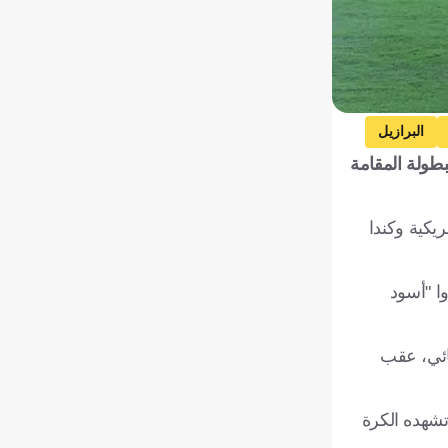
البرازيل
أطلس في البطولة المقامة
ت المتحدة الأمريكية وكندا
وا "أسود
صف النهائي، عقب
وظ الذي تشهده الكرة