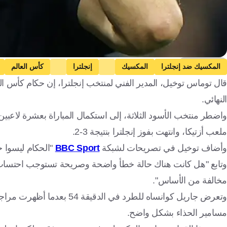
Getty Images
المكسيك ضد إنجلترا
المكسيك
إنجلترا
كأس العالم
قال توماس توخيل، المدير الفني لمنتخب إنجلترا، إن حكام كأس ا
النهائي.
واضطر منتخب الأسود الثلاثة، إلى استكمال المباراة بعشرة لاعبي
ملعب أزتيكا، وانتهت بفوز إنجلترا بنتيجة 3-2.
وأضاف توخيل في تصريحات لشبكة
BBC Sport
"الحكام ليسوا ج
وتابع "هل كانت هناك حالة خطأ واضحة وصريحة تستوجب احتساب ركلة
مخالفة من الأساس".
وتعرض جاريل كوانساه للطرد 
مسامير الحذاء بشكل واضح.