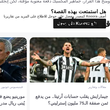
ومنح هذا القرار، جماهير المكسيك دفعة معنوية مؤقتة، لكن إنجلترا سرعان ما وسعت الفا
هل استمتعت بهذه القصة؟
أضف Kooora كمصدر مفضل على جوجل للاطلاع على المزيد من تقاريرنا
قد يعجبك أيضاً
تابع Kooora على جوجل
مقالات وتقارير
فينيسيوس جونيور
جيمارايش يقلب حسابات أرتيتا.. من يدفع
مورينيو يضع ف
ثمن صفقة الـ75 مليون إسترليني؟
يُبنى ريال مدري