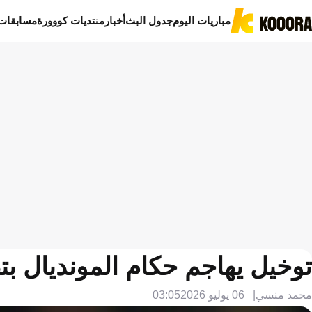
مباريات اليوم
جدول البث
أخبار
منتديات كووورة
مسابقات
توخيل يهاجم حكام المونديال ب
محمد منسي
06 يوليو 2026
03:05