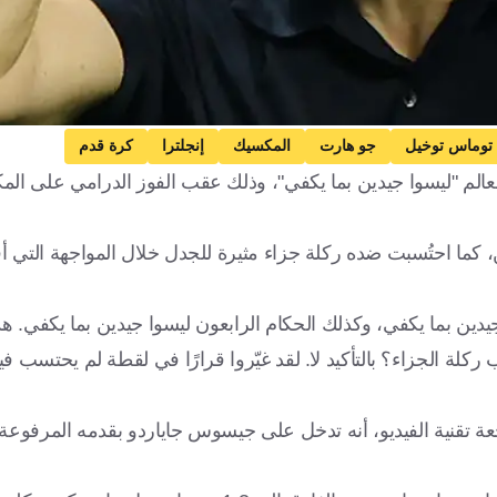
توماس توخيل
جو هارت
المكسيك
إنجلترا
كرة قدم
لعالم "ليسوا جيدين بما يكفي"، وذلك عقب الفوز الدرامي على ا
ن، كما احتُسبت ضده ركلة جزاء مثيرة للجدل خلال المواجهة التي 
يدين بما يكفي، وكذلك الحكام الرابعون ليسوا جيدين بما يكفي. ه
 الجزاء؟ بالتأكيد لا. لقد غيّروا قرارًا في لقطة لم يحتسب في
في الدقيقة 54 بعدما أظهرت مراجعة تقنية الفيديو، أنه تدخل على جيسوس جاياردو بقدمه المر