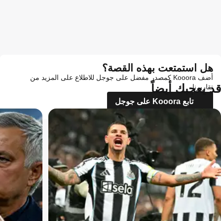
هل استمتعت بهذه القصة؟
أضف Kooora كمصدر مفضل على جوجل للاطلاع على المزيد من
قد يعجبك أيضاً
تقاريرنا
تابع Kooora على جوجل