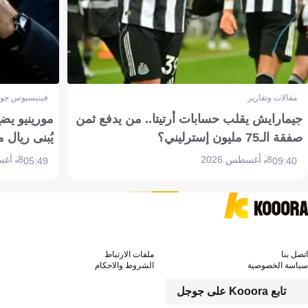
مقالات وتقارير
فينيسيوس جون
جيمارايش يقلب حسابات أرتيتا.. من يدفع ثمن
مورينيو يض
صفقة الـ75 مليون إسترليني؟
يُبنى ريال 
8 أغسطس 2026
8 أغسطس 2026
05:49
09:40
اتصل بنا
ملفات الارتباط
سياسة الخصوصية
الشروط والاحكام
تابع Kooora على جوجل