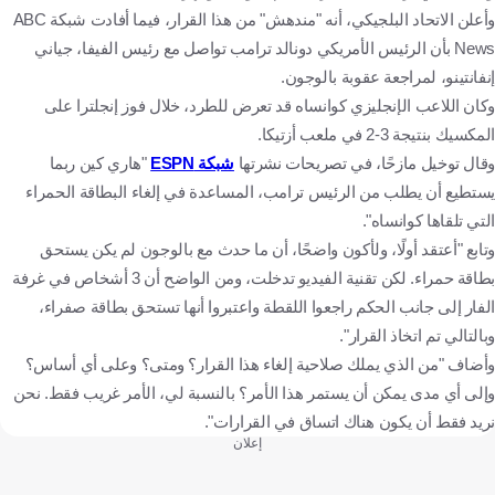
وأعلن الاتحاد البلجيكي، أنه "مندهش" من هذا القرار، فيما أفادت شبكة ABC
News بأن الرئيس الأمريكي دونالد ترامب تواصل مع رئيس الفيفا، جياني
إنفانتينو، لمراجعة عقوبة بالوجون.
وكان اللاعب الإنجليزي كوانساه قد تعرض للطرد، خلال فوز إنجلترا على
المكسيك بنتيجة 3-2 في ملعب أزتيكا.
وقال توخيل مازحًا، في تصريحات نشرتها
شبكة ESPN
"هاري كين ربما
يستطيع أن يطلب من الرئيس ترامب، المساعدة في إلغاء البطاقة الحمراء
التي تلقاها كوانساه".
وتابع "أعتقد أولًا، ولأكون واضحًا، أن ما حدث مع بالوجون لم يكن يستحق
بطاقة حمراء. لكن تقنية الفيديو تدخلت، ومن الواضح أن 3 أشخاص في غرفة
الفار إلى جانب الحكم راجعوا اللقطة واعتبروا أنها تستحق بطاقة صفراء،
وبالتالي تم اتخاذ القرار".
وأضاف "من الذي يملك صلاحية إلغاء هذا القرار؟ ومتى؟ وعلى أي أساس؟
وإلى أي مدى يمكن أن يستمر هذا الأمر؟ بالنسبة لي، الأمر غريب فقط. نحن
نريد فقط أن يكون هناك اتساق في القرارات".
إعلان