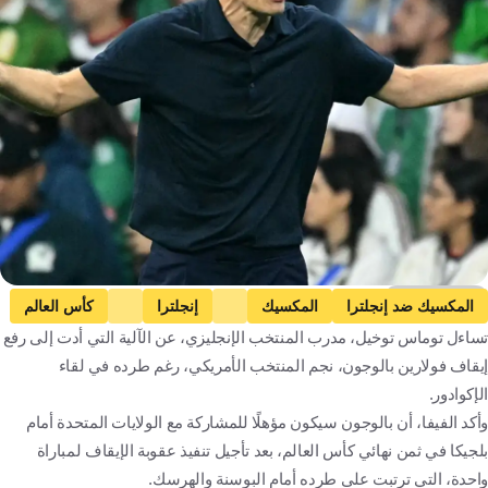
Getty Images
المكسيك ضد إنجلترا
المكسيك
إنجلترا
كأس العالم
تساءل توماس توخيل، مدرب المنتخب الإنجليزي، عن الآلية التي أدت إلى رفع
توماس توخيل
فولارين بالوجون
المكسيك
إنجلترا
إيقاف فولارين بالوجون، نجم المنتخب الأمريكي، رغم طرده في لقاء
الولايات المتحدة
كرة قدم
الإكوادور.
وأكد الفيفا، أن بالوجون سيكون مؤهلًا للمشاركة مع الولايات المتحدة أمام
بلجيكا في ثمن نهائي كأس العالم، بعد تأجيل تنفيذ عقوبة الإيقاف لمباراة
واحدة، التي ترتبت على طرده أمام البوسنة والهرسك.