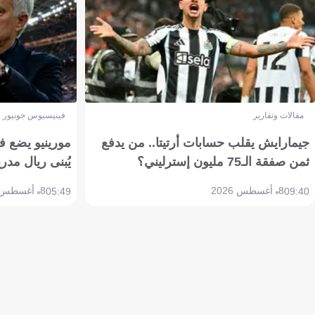
مقالات وتقارير
فينيسيوس جونيور
جيمارايش يقلب حسابات أرتيتا.. من يدفع
مورينيو يضع ف
ثمن صفقة الـ75 مليون إسترليني؟
يُبنى ريال مدري
8 أغسطس 2026
8 أغسطس 2026
05:49
09:40