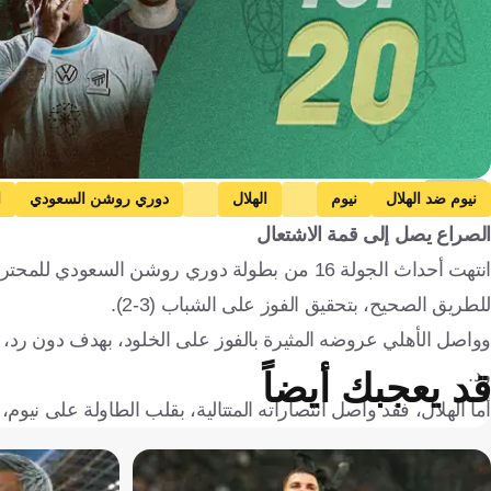
Kooora
نيوم ضد الهلال
نيوم
الهلال
دوري روشن السعودي
ا
الصراع يصل إلى قمة الاشتعال
الاتفاق
الخلود ضد الأهلي
الخلود
الأهلي
الممل
انتهت أحداث الجولة 16 من بطولة دوري روشن السعو
للطريق الصحيح، بتحقيق الفوز على الشباب (3-2).
وواصل الأهلي عروضه المثيرة بالفوز على الخلود، بهدف دون رد، فيما 
رد.
قد يعجبك أيضاً
أما الهلال، فقد واصل انتصاراته المتتالية، بقلب الطاولة على نيوم، 