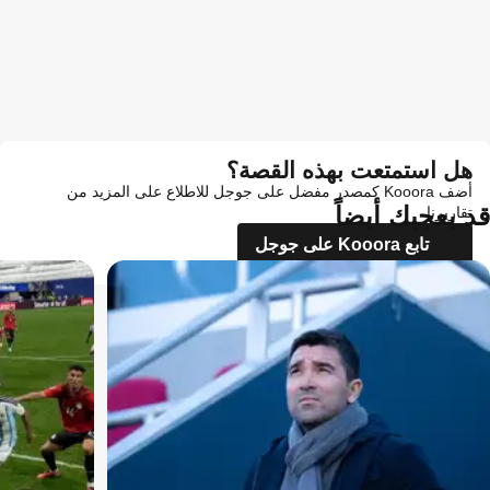
هل استمتعت بهذه القصة؟
أضف Kooora كمصدر مفضل على جوجل للاطلاع على المزيد من
قد يعجبك أيضاً
تقاريرنا
تابع Kooora على جوجل