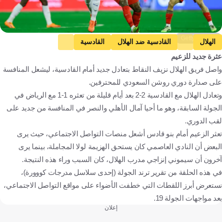
Getty Images
الهلال
القادسية ضد الهلال
القادسية
عثرة جديد للزعيم
دوري روشن السعودي
سيموني إنزاجي
المملكة العربية السعودية
واصل فريق الهلال نزيف النقاط بتعادل جديد أمام القادسية، ليشعل المنافسة
إيطاليا
كرة قدم
على صدارة دوري روشن السعودي للمحترفين.
وتعادل الهلال مع القادسية 2-2 بعد أيام قليلة من تعثره 1-1 مع الرياض في
الجولة السابقة، وهو ما أحيا آمال الأهلي والنصر في المنافسة من جديد على
لقب الدوري.
تعثر الزعيم أمام بنو قادس أشعل منصات التواصل الاجتماعي، حيث يرى
البعض أن النادي العاصمي كان يستحق الهزيمة لولا المجاملة، بينما يرى
آخرون أن سيموني إنزاجي مدرب الهلال، كان السبب وراء هذه النتيجة.
في هذه الحلقة من تقرير ترند الجولة (إحدى سلاسل مدرجات كووورة)،
نستعرض أبرز اللقطات التي خطفت الأضواء على مواقع التواصل الاجتماعي،
بعد مواجهات الجولة 19.
إعلان