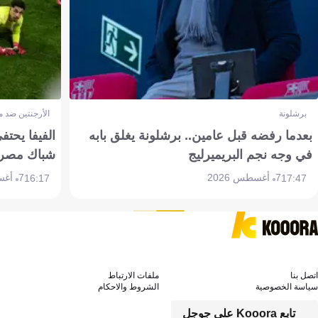
برشلونة
الأرجنتين ضد 
بعدما رفضه قبل عامين.. برشلونة يغلق بابه
الفيفا يحتفي
في وجه نجم البريميرليج
شباك مصر
7 أغسطس 2026
7 أغسطس 2026
16:17
17:47
اتصل بنا
ملفات الارتباط
سياسة الخصوصية
الشروط والاحكام
تابع Kooora على جوجل