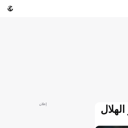
إعلان