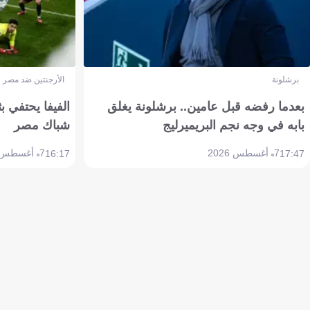
برشلونة
الأرجنتين ضد مصر
بعدما رفضه قبل عامين.. برشلونة يغلق
الفيفا يحتفي بث
بابه في وجه نجم البريميرليج
شباك مصر
7 أغسطس 2026
7 أغسطس 2026
16:17
17:47