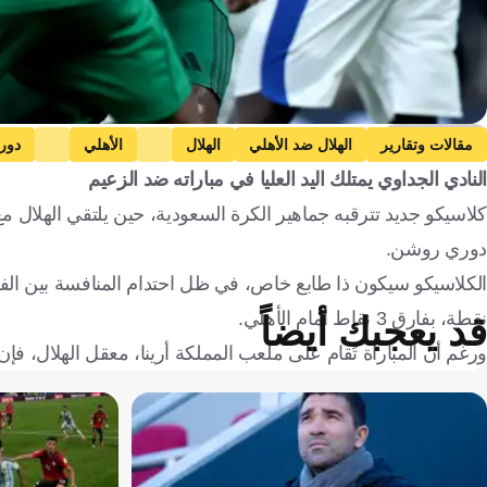
Getty Images
مقالات وتقارير
الهلال ضد الأهلي
الهلال
الأهلي
دور
النادي الجداوي يمتلك اليد العليا في مباراته ضد الزعيم
كلاسيكو جديد تترقبه جماهير الكرة السعودية، حين يلتقي الهلال مع
دوري روشن.
نقطة، بفارق 3 نقاط أمام الأهلي.
قد يعجبك أيضاً
ورغم أن المباراة تُقام على ملعب المملكة أرينا، معقل الهلال، ف