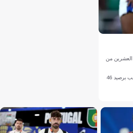
ة العشرين من
الكلاسيكو سيكون ذا طابع خاص، في ظل احتدام المنافسة بين الفريقين على لقب الدوري السعودي، حيث يحتل الهلال صدارة الترتيب برصيد 46