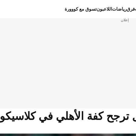
فرق
رياضات
اللاعبون
تسوق مع كووورة
إعلان