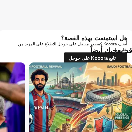
هل استمتعت بهذه القصة؟
أضف Kooora كمصدر مفضل على جوجل للاطلاع على المزيد من
قد يعجبك أيضاً
تقاريرنا
تابع Kooora على جوجل