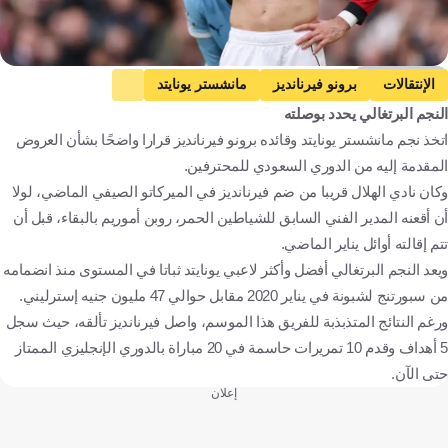
Getty Images
الإنتقالات
برونو فيرنانديز
مانشستر يونايتد
النجم البرتغالي يحدد بوصلته
الدوري الإنجليزي الممتاز
دوري روشن السعودي
البرتغال
اتخذ نجم مانشستر یونایتد وقائده برونو فيرنانديز قرارا واضحًا بشأن العروض
إنجلترا
المملكة العربية السعودية
كرة قدم
المقدمة إليه من الدوري السعودي للمحترفين.
وكان نادي الهلال قريبا من ضم فيرنانديز في الميركاتو الصيفي الماضي، لولا
أن أقعنه المدير الفني السابق للشياطين الحمر، روبن أموريم بالبقاء، قبل أن
تتم إقالته أوائل يناير الماضي.
ويعد النجم البرتغالي أفضل وأكثر لاعبي يونايتد ثباتا في المستوى منذ انضمامه
من سبورتنج لشبونة في يناير 2020 مقابل حوالي 47 مليون جنيه إسترليني.
ورغم النتائج المتذبذبة للفريق هذا الموسم، واصل فيرنانديز تألقه، حيث سجل
5 أهداف وقدم 10 تمريرات حاسمة في 20 مباراة بالدوري الإنجليزي الممتاز
حتى الآن.
إعلان