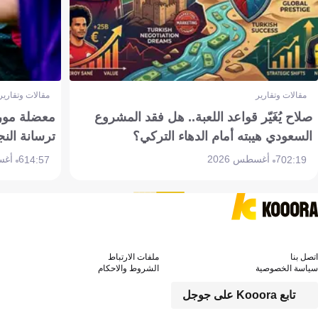
مقالات وتقارير
مقالات وتقارير
صلاح يُغَيّر قواعد اللعبة.. هل فقد المشروع
معضلة مورين
السعودي هيبته أمام الدهاء التركي؟
ترسانة النج
7 أغسطس 2026
6 أغسطس 2026
14:57
02:19
اتصل بنا
ملفات الارتباط
سياسة الخصوصية
الشروط والاحكام
تابع Kooora على جوجل