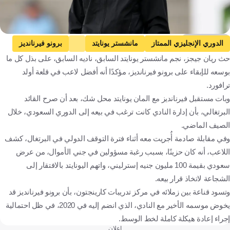
Getty Images
الدوري الإنجليزي الممتاز
مانشستر يونايتد
برونو فيرنانديز
حث ريان جيجز، نجم مانشستر يونايتد السابق، ناديه السابق، على بذل كل ما
ريان غيغز
إنجلترا
كرة قدم
بوسعه للإبقاء على برونو فيرنانديز، مؤكدًا أنه أفضل لاعب في قلعة أولد
ترافورد.
وبات مستقبل فيرنانديز مع المان يونايتد محل شك، بعد أن صرح القائد
البرتغالي، بأن إدارة النادي كانت ترغب في بيعه إلى الدوري السعودي، خلال
الصيف الماضي.
وفي مقابلة صادمة أُجريت معه أثناء فترة التوقف الدولي في البرتغال، كشف
اللاعب، أنه كان حزينًا، بسبب رغبة مسؤولين في جني الأموال، من عرض
سعودي بقيمة 100 مليون جنيه إسترليني، واتهم اليونايتد بالافتقار إلى
الشجاعة لاتخاذ قرار بيعه.
وتسود قناعة بين زملائه في مركز تدريبات كارينجتون، بأن برونو فيرنانديز قد
يخوض موسمه الأخير مع النادي، الذي انضم إليه في 2020، في ظل احتمالية
إجراء إعادة هيكلة كاملة لخط الوسط.
إعلان