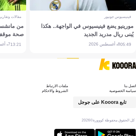
فينيسيوس جونيور
مقالات وتقارير
مورينيو يضع فينيسيوس في الواجهة.. هكذا
من مانشستر
يُبنى ريال مدريد الجديد
صحة موقف تين 
8 أغسطس 2026
7 أغسطس 2026
13:21
05:49
اتصل بنا
ملفات الارتباط
سياسة الخصوصية
الشروط والاحكام
تابع Kooora على جوجل
كل الحقوق محفوظة كووورة©
2026