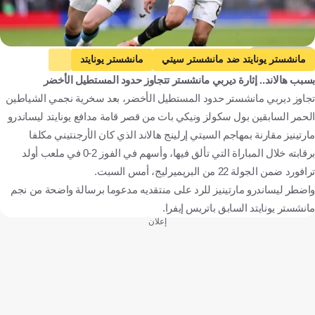
Getty Images
مانشستر يونايتد ضد مانشستر سيتي
مانشستر يونايتد
بسبب هالاند.. إثارة ديربي مانشستر تتجاوز حدود المستطيل الأخضر
مانشستر سيتي
الدوري الإنجليزي الممتاز
ليساندرو مارتينيز
تجاوز ديربي مانشستر حدود المستطيل الأخضر، بعد سخرية نجمي الشياطين
باتريس إيفرا
إرلينج هالاند
بول سكولز
نيكي بات
إنجلترا
الحمر السابقين بول سكولز ونيكي بات من قصر قامة مدافع يونايتد ليساندرو
الأرجنتين
فرنسا
النرويج
كرة قدم
مارتينيز مقارنة بمهاجم السيتي إرلينج هالاند الذي كان الأرجنتيني مكلفا
برقابته خلال المباراة التي تألق فيها، وأسهم في الفوز 2-0 في ملعب أولد
ترافورد ضمن الجولة 22 من البريميرليج، أمس السبت.
واضطر ليساندرو مارتينيز للرد على منتقديه مدعوما برسالة واضحة من نجم
مانشستر يونايتد السابق باتريس إيفرا.
إعلان