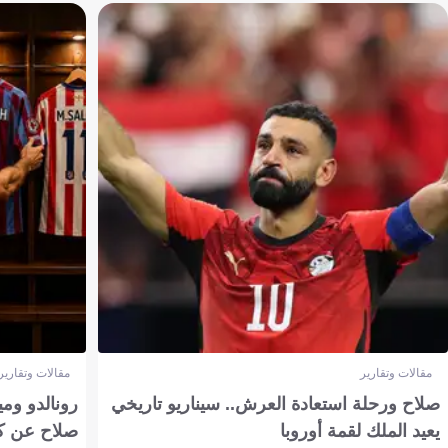
مقالات وتقارير
مقالات وتقارير
صلاح ورحلة استعادة العرش.. سيناريو تاريخي
رونالدو وم
يعيد الملك لقمة أوروبا
صلاح عن ك