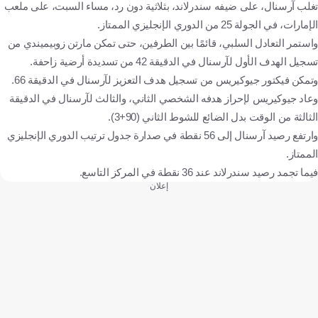
تغلب آرسنال، على ضيفه سندرلاند، بثلاثية دون رد، مساء السبت، على ملعب
الدوري الإنجليزي الممتاز
دافيد رايا
إنجلترا
كرة قدم
الإمارات، في الجولة 25 من الدوري الإنجليزي الممتاز.
واستمر التعادل السلبي، قائمًا بين الطرفين، حتى تمكن مارتن زوبيميندي من
تسجيل الهدف الأول لآرسنال في الدقيقة 42 من تسديدة أرضية زاحفة.
وتمكن فيكتور جيوكيريس من تسجيل هدف التعزيز لآرسنال في الدقيقة 66.
وعاد جيوكيريس لإحراز هدفه الشخصي الثاني، والثالث لآرسنال في الدقيقة
الثالثة من الوقت بدل الضائع للشوط الثاني (90+3).
وارتفع رصيد آرسنال إلى 56 نقطة في صدارة جدول ترتيب الدوري الإنجليزي
الممتاز.
فيما تجمد رصيد سندرلاند عند 36 نقطة في المركز التاسع.
إعلان