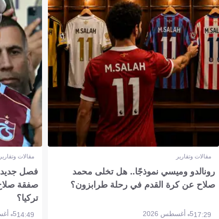
مقالات وتقارير
مقالات وتقارير
رونالدو وميسي نموذجًا.. هل تخلى محمد
فصل جديد بم
صلاح عن كرة القدم في رحلة طرابزون؟
صفقة صلاح
تركيا؟
5 أغسطس 2026
5 أغسطس 2026
14:49
17:29