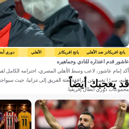
Getty Images
يانج افريكانز ضد الأهلي
يانج افريكانز
الأهلي
دوري أبطا
عاشور قدم اعتذاره للنادي وجماهيره
إمام عاشور
تنزانيا
مصر
كرة قدم
أكد إمام عاشور، لاعب وسط الأهلي المصري، احترامه الكامل لقرارا
عليه، مبررًا تغيبه عن مرافقة بعثة الفريق إلى تنزانيا، حيث سيواج
قد يعجبك أيضاً
مجموعات دوري أبطال إفريقيا.