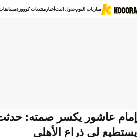
مباريات اليوم
جدول البث
أخبار
منتديات كووورة
مسابقات
إمام عاشور يكسر صمته: حدثت ل
يستطيع لي ذراع الأهلي