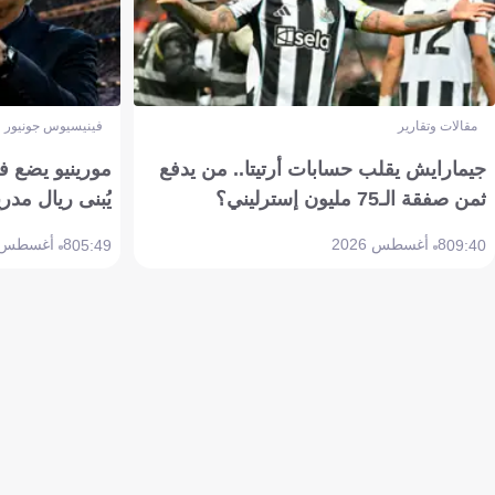
مقالات وتقارير
فينيسيوس جونيور
جيمارايش يقلب حسابات أرتيتا.. من يدفع
مورينيو يضع ف
ثمن صفقة الـ75 مليون إسترليني؟
يُبنى ريال مدري
8 أغسطس 2026
8 أغسطس 2026
05:49
09:40