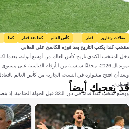
Getty Images
مقالات وتقارير
قطر
كأس العالم
كندا ضد قطر
كندا
منتخب كندا يكتب التاريخ بعد فوزه الكاسح على العنابي
بمونديال 2026، محققًا سلسلة من الأرقام القياسية على مستوى البطولة ومنطقة الكونكاكاف.
وبعد أن افتتح مشواره في النسخة الجارية من كأس العالم بالتعا
القطري.
قد يعجبك أيضاً
ووضع منتخب كندا قدمًا في دور الـ32 قبل الجولة الختامية، إذ يتصدر المجموعة برصيد 4 نقاط، بفارق الأهداف عن سويسرا قبل أن يلتقي المنتخبان.