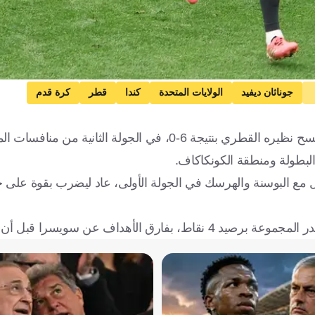
جوناثان ديفيد
الولايات المتحدة
كندا
قطر
كرة قدم
دخل المنتخب الكندي تاريخ كأس العالم من أوسع أبوابه، بعدما اكتسح نظيره القطري بنتيجة 6-0، في الجو
دل مع البوسنة والهرسك في الجولة الأولى، عاد ليضرب بقوة على