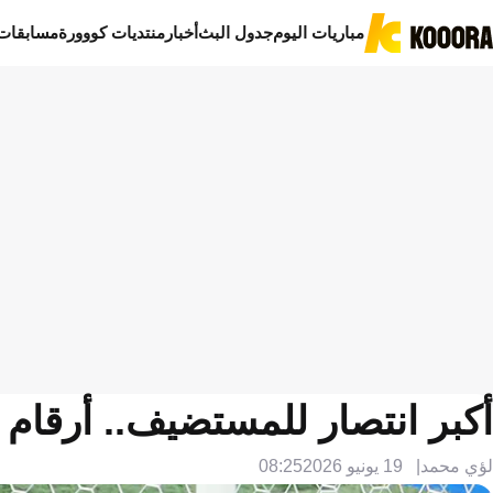
مباريات اليوم
جدول البث
أخبار
منتديات كووورة
مسابقات
أكبر انتصار للمستضيف.. أرقام 
لؤي محمد
19 يونيو 2026
08:25