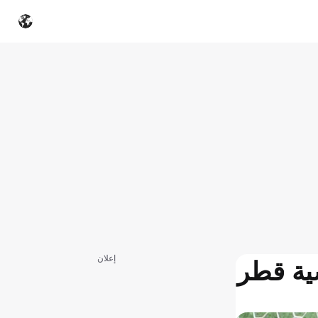
إعلان
سية قطر