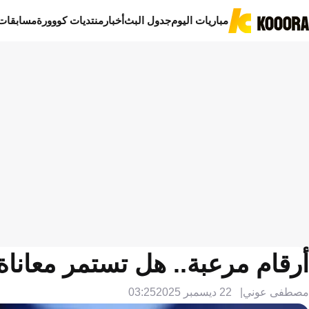
مباريات اليوم
جدول البث
أخبار
منتديات كووورة
مسابقات
أرقام مرعبة.. هل تستمر معاناة
مصطفى عوني
22 ديسمبر 2025
03:25