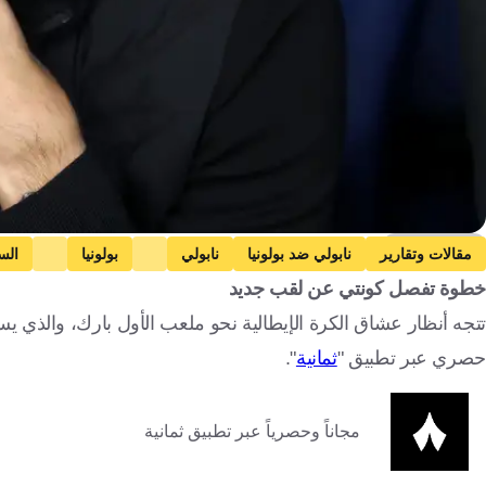
Getty Images
مقالات وتقارير
نابولي ضد بولونيا
نابولي
بولونيا
الس
خطوة تفصل كونتي عن لقب جديد
كأس الاتحاد الإنجليزي
إيطاليا
المملكة العربية السعودية
إنجلترا
تتجه أنظار عشاق الكرة الإيطالية نحو ملعب الأول بارك، والذي يس
حصري عبر تطبيق "
ثمانية
".
مجاناً وحصرياً عبر تطبيق ثمانية