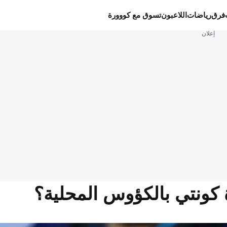
فرق
رياضات
اللاعبون
تسوق مع كووورة
إعلان
 كونتي بالكؤوس المحلية؟