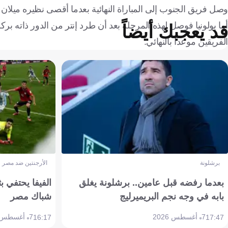
وصل فريق الجنوب إلى المباراة النهائية بعدما أقصى نظيره ميلان 
قد يعجبك أيضاً
الفريقين موعدا بالنهائي.
برشلونة
الأرجنتين ضد مصر
بعدما رفضه قبل عامين.. برشلونة يغلق
الفيفا يحتفي بث
بابه في وجه نجم البريميرليج
شباك مصر
7 أغسطس 2026
7 أغسطس 2026
16:17
17:47