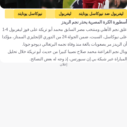
Getty Images
ليفربول ضد نيوكاسل يونايتد
ليفربول
نيوكاسل يونايتد
أسطورة الكرة المصرية يحذر نجم الريدز
الدوري الإنجليزي الممتاز
محمد صلاح
إنجلترا
مصر
علق نجم الأهلي ومنتخب مصر السابق محمد أبو تريكة على فوز ليفربول 4-1
كرة قدم
على نيوكاسل، السبت، ضمن الجولة 24 من الدوري الإنجليزي الممتاز، مؤكدا
أن الريدز مر بصعوبات بالغة منذ وفاة نجمه البرتغالي ديوجو جوتا.
ونال نجم الفراعنة محمد صلاح نصيبا كبيرا من حديث أبو تريكة خلال تحليل
المباراة عبر شبكة بي إن سبورتس، إذ وجه له بعض النصائح.
إعلان