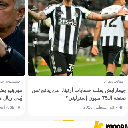
مقالات وتقارير
فينيسيوس جون
جيمارايش يقلب حسابات أرتيتا.. من يدفع ثمن
مورينيو يض
صفقة الـ75 مليون إسترليني؟
يُبنى ريال 
8 أغسطس 2026
8 أغسطس 2026
05:49
09:40