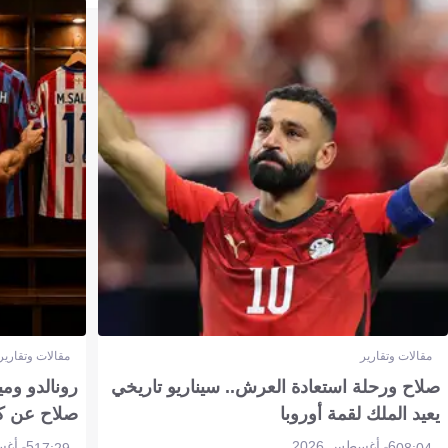
مقالات وتقارير
مقالات وتقارير
صلاح ورحلة استعادة العرش.. سيناريو تاريخي
رونالدو وم
يعيد الملك لقمة أوروبا
صلاح عن ك
6 أغسطس 2026
5 أغسطس 2026
17:29
08:04