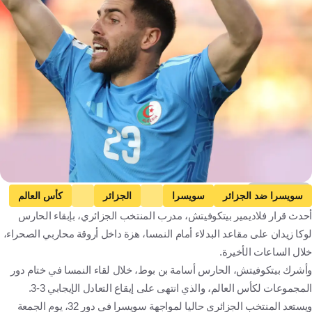
Getty Images
سويسرا ضد الجزائر
سويسرا
الجزائر
كأس العالم
أحدث قرار فلاديمير بيتكوفيتش، مدرب المنتخب الجزائري، بإبقاء الحارس
فلاديمير بيتكوفيتش
لوكا زيدان
ملفين ماستيل
أسامة بن بوط
لوكا زيدان على مقاعد البدلاء أمام النمسا، هزة داخل أروقة محاربي الصحراء،
الجزائر
كرة قدم
خلال الساعات الأخيرة.
وأشرك بيتكوفيتش، الحارس أسامة بن بوط، خلال لقاء النمسا في ختام دور
المجموعات لكأس العالم، والذي انتهى على إيقاع التعادل الإيجابي 3-3.
ويستعد المنتخب الجزائري حاليا لمواجهة سويسرا في دور 32، يوم الجمعة