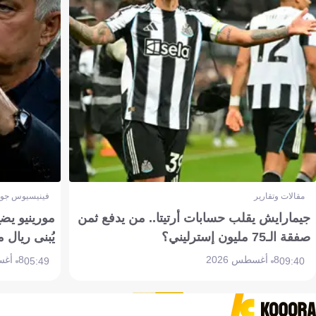
مقالات وتقارير
فينيسيوس جون
جيمارايش يقلب حسابات أرتيتا.. من يدفع ثمن
مورينيو يض
صفقة الـ75 مليون إسترليني؟
يُبنى ريال 
8 أغسطس 2026
8 أغسطس 2026
05:49
09:40