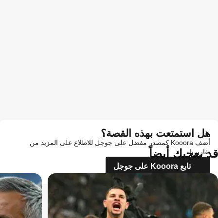
هل استمتعت بهذه القصة؟
أضف Kooora كمصدر مفضل على جوجل للاطلاع على المزيد من
قد يعجبك أيضاً
تقاريرنا
تابع Kooora على جوجل