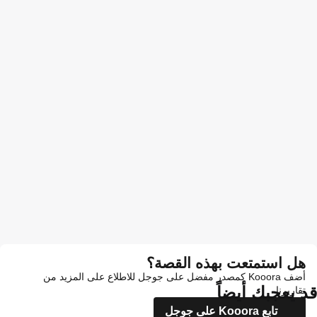
هل استمتعت بهذه القصة؟
أضف Kooora كمصدر مفضل على جوجل للاطلاع على المزيد من
قد يعجبك أيضاً
تقاريرنا
تابع Kooora على جوجل