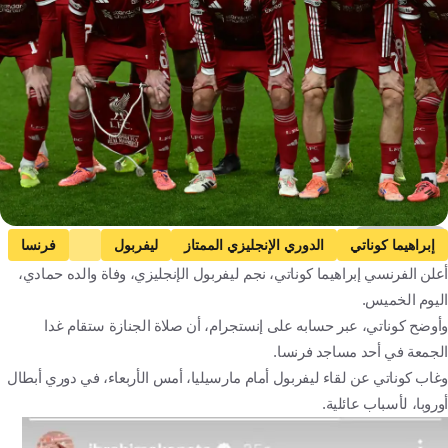
Getty Images
إبراهيما كوناتي
الدوري الإنجليزي الممتاز
ليفربول
فرنسا
أعلن الفرنسي إبراهيما كوناتي، نجم ليفربول الإنجليزي، وفاة والده حمادي،
إنجلترا
كرة قدم
اليوم الخميس.
وأوضح كوناتي، عبر حسابه على إنستجرام، أن صلاة الجنازة ستقام غدا
الجمعة في أحد مساجد فرنسا.
وغاب كوناتي عن لقاء ليفربول أمام مارسيليا، أمس الأربعاء، في دوري أبطال
أوروبا، لأسباب عائلية.