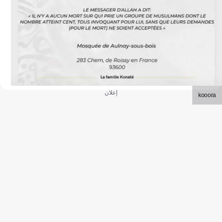
إعلان
kooora