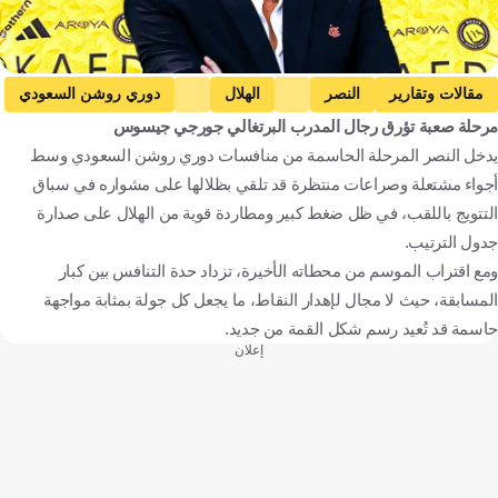
مقالات وتقارير
النصر
الهلال
دوري روشن السعودي
مرحلة صعبة تؤرق رجال المدرب البرتغالي جورجي جيسوس
جورج جيسوس
كريستيانو رونالدو
جواو فيليكس
يدخل النصر المرحلة الحاسمة من منافسات دوري روشن السعودي وسط
المملكة العربية السعودية
البرتغال
كرة قدم
أجواء مشتعلة وصراعات منتظرة قد تلقي بظلالها على مشواره في سباق
التتويج باللقب، في ظل ضغط كبير ومطاردة قوية من الهلال على صدارة
جدول الترتيب.
ومع اقتراب الموسم من محطاته الأخيرة، تزداد حدة التنافس بين كبار
المسابقة، حيث لا مجال لإهدار النقاط، ما يجعل كل جولة بمثابة مواجهة
حاسمة قد تُعيد رسم شكل القمة من جديد.
إعلان