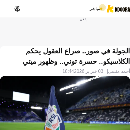
مباشر
إعلان
الجولة في صور.. صراع العقول يحكم
الكلاسيكو.. حسرة توني.. وظهور ميتي
أحمد منسي
03 فبراير 2026
18:44