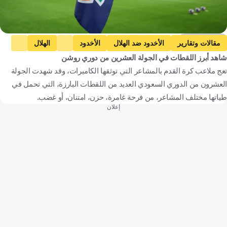
Getty Images
مقالات وتقارير
الأخدود ضد الهلال
الأخدود
الهلال
شاهد أبرز اللقطات في الجولة العشرين من دوري روشن
دوري روشن السعودي
النصر ضد الاتحاد
النصر
تعج ملاعب كرة القدم بالمشاعر التي توثقها الكاميرات، وقد شهدت الجولة
الاتحاد
الأهلي ضد الحزم
الأهلي
الحزم
العشرون من الدوري السعودي العديد من اللقطات البارزة، التي تحمل في
المملكة العربية السعودية
كرة قدم
طياتها مختلف المشاعر، من فرحة غامرة، حزن، امتنان، أو غضب.
إعلان