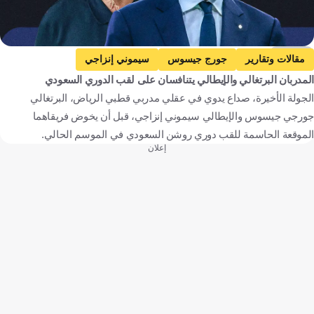
Kooora
مقالات وتقارير
جورج جيسوس
سيموني إنزاجي
المدربان البرتغالي والإيطالي يتنافسان على لقب الدوري السعودي
الفيحاء ضد الهلال
الفيحاء
الهلال
الجولة الأخيرة، صداع يدوي في عقلي مدربي قطبي الرياض، البرتغالي
دوري روشن السعودي
النصر ضد ضمك
النصر
جورجي جيسوس والإيطالي سيموني إنزاجي، قبل أن يخوض فريقاهما
ضمك
بنفيكا
إنتر
لاتسيو
الموقعة الحاسمة للقب دوري روشن السعودي في الموسم الحالي.
إعلان
الدوري الإيطالي
الدوري البرتغالي الممتاز
البرتغال
إيطاليا
المملكة العربية السعودية
كرة قدم