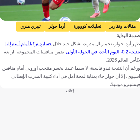
Getty Images
مقالات وتقارير
تحليلات كووورة
أردا جولر
تييري هنري
صدمة البداية
فينتشينزو مونتيلا
تركيا
أستراليا
كأس العالم
ظهر أردا جولر، نجم ريال مدريد، بشكل جيد خلال
خسارة تركيا أمام أستراليا
تركيا
فرنسا
إيطاليا
أستراليا
كرة قدم
بنتيجة 2-0، اليوم الأحد، في الجولة الأولى
ضمن منافسات المجموعة الرابعة
بكأس العالم 2026.
ورغم أن النتيجة تبدو قاسية، لا سيما عندنا يخسر منتخب أوروبي أمام منافس
آسيوي، إلا أن جولر جاء بمثابة لمحة أمل في أداء كتيبة المدرب الإيطالي
فيتشينزو مونتيلا.
إعلان