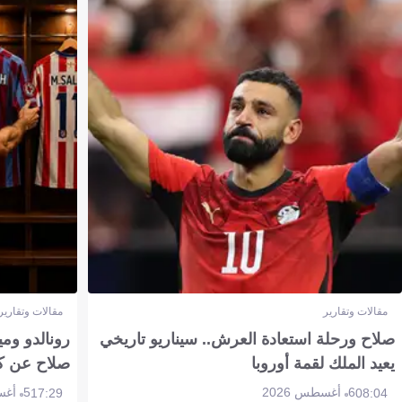
مقالات وتقارير
مقالات وتقارير
صلاح ورحلة استعادة العرش.. سيناريو تاريخي
رونالدو وم
يعيد الملك لقمة أوروبا
صلاح عن ك
6 أغسطس 2026
5 أغسطس 2026
17:29
08:04