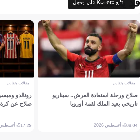
قد يعجبك أيضاً
تابع Kooora على جوجل
مقالات وتقارير
مقالات وتقارير
صلاح ورحلة استعادة العرش.. سيناريو
رونالدو وميسي
تاريخي يعيد الملك لقمة أوروبا
صلاح عن كرة 
6 أغسطس 2026
5 أغسطس 2026
17:29
08:04