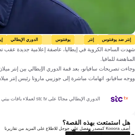
Getty Images
إنتر ضد يوفنتوس
إنتر
يوفنتوس
الدوري الإيطالي
إي
شهدت الساحة الكروية في إيطاليا، عاصفة إعلامية جديدة عقب ت
المناهضة للمافيا.
وجاءت تصريحات سافيانو، بعد قمة الدوري الإيطالي بين إنتر مي
ووجه سافيانو، اتهامات مباشرة إلى جوزيبي ماروتا رئيس إنتر ميلان
الدوري الإيطالي مجانًا على stc tv لعملاء باقات بيتي فايبر ومفوتر 4 وماكس وبرو 4 و5
هل استمتعت بهذه القصة؟
أضف Kooora كمصدر مفضل على جوجل للاطلاع على المزيد من تقاريرنا