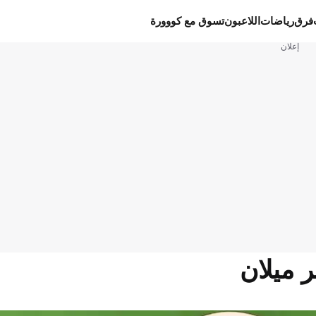
فرق
رياضات
اللاعبون
تسوق مع كووورة
إعلان
ر ميلان