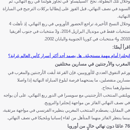
وخلال تلك البطولة، نجح "السيليساو" في تجاوز هولندا في ربع النهائي، ثم
السويد في نصف النهائي، قبل الفوز على إيطاليا بركلات الترجيح في المباراة
النهائية.
وخلال النسخ الأخيرة، تراجع الحضور الأوروبي في ربع النهائي، إذ تأهلت 4
منتخبات فقط في مونديال البرازيل 2014، و3 منتخبات في جنوب أفريقيا
2010، و4 منتخبات في كوريا الجنوبية واليابان 2002.
اقرأ أيضًا:
إنجلترا أمام مهمة مستحيلة.. هل يصمد أحد أكثر أسرار كأس العالم غرابة؟
المغرب والأرجنتين في مسارين مختلفين
ورغم التفوق العددي للأوروبيين، فإن القرعة أبقت الأرجنتين والمغرب في
مسارين منفصلين، ما يمنحهما فرصة لبلوغ المباراة النهائية إذا واصلا
مشوارهما بنجاح.
ويلتقي المنتخب الأرجنتيني مع سويسرا في الدور ربع النهائي، على أن يواجه
في نصف النهائي الفائز من مواجهة إنجلترا والنرويج.
في المقابل، يصطدم المنتخب المغربي بنظيره الفرنسي في مواجهة مرتقبة،
بينما ينتظر الفائز منهما المتأهل من لقاء إسبانيا وبلجيكا في نصف النهائي.
76 عامًا دون نهائي خالٍ من أوروبا