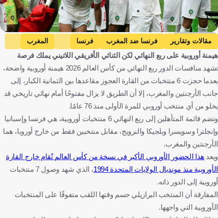
Getty Images
مقالات وتقارير
فرنسا ضد المغرب
فرنسا
المغرب
هيمنة أوروبية على ربع النهائي لكن الثنائي الأفريقي اللاتيني يملك فرصة
كأس العالم
الأرجنتين ضد سويسرا
الأرجنتين
تشهد منافسات الدور ربع النهائي من كأس العالم 2026 هيمنة أوروبية واضحة،
سويسرا
فرنسا
المغرب
الولايات المتحدة
الأرجنتين
بعدما حجزت 6 منتخبات من القارة العجوز مقاعدها بين الثمانية الكبار، إلى
سويسرا
كرة قدم
جانب الأرجنتين والمغرب، إلا أن الطريق لا يزال مفتوحًا أمام نهائي تاريخي قد
يخلو من أي منتخب أوروبي للمرة الأولى منذ 76 عامًا.
وتضم قائمة المتأهلين إلى ربع النهائي 6 منتخبات أوروبية، هي فرنسا وإسبانيا
وإنجلترا وسويسرا وبلجيكا والنرويج، مقابل منتخبين فقط من خارج أوروبا، هما
الأرجنتين والمغرب.
ويعد
هذا الحضور الأوروبي الأكبر في نسخة من كأس العالم تُقام خارج القارة
الأوروبية منذ مونديال الولايات المتحدة 1994
، الذي شهد وصول 7 منتخبات
أوروبية إلى الدور ذاته.
المفارقة أن المنتخب البرازيلي حسم وقتها اللقب متفوقًا على المنتخبات
الأوروبية التي واجهها.