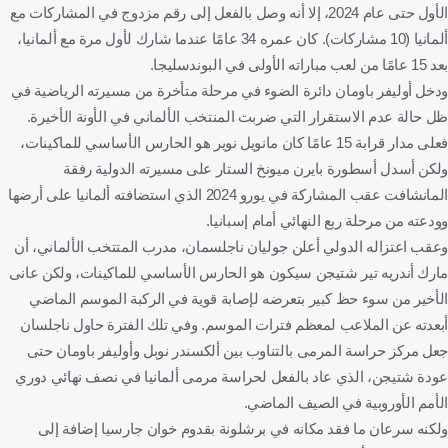
الأول حتى عام 2024، إلا أنه وصل بالفعل إلى رقم مزدوج في المشاركات مع
ألمانيا (10 مشاركات). كان عمره 34 عامًا عندما شارك لأول مرة مع ألمانيا،
بعد 15 عامًا من لعب مباراته الأولى في البوندسليجا.
ودخل أوليفر باومان دائرة الضوء في مرحلة متأخرة من مسيرته الرياضية في
ظل حالة عدم الاستقرار التي ضربت المنتخب الألماني في الأونة الأخيرة.
فعلى مدار قرابة 15 عامًا كان مانويل نوير هو الحارس الأساسي للماكينات،
ولكن أسدل أسطورة بايرن ميونخ الستار على مسيرته الدولية رفقة
المانشافت عقب المشاركة في يورو 2024 الذي استضافته ألمانيا على أرضها
وودعته من مرحلة ربع النهائي أمام إسبانيا.
وعقب اعتزاله الدولي أعلن جوليان ناجلسمان، مدرب المتتخب الألماني، أن
مارك أندريه تير شتيجن سيكون هو الحارس الأساسي للماكينات، ولكن عانى
الأخير من سوء حظ كبير بتعرضه لإصابة قوية في الركبة الموسم الماضي
أبعدته عن الملاعب لمعظم فترات الموسم. وفي تلك الفترة حاول ناجلسان
جعل مركز حراسة المرمى بالتناوب بين ألكسندر نوبل وأوليفر باومان حتى
عودة شتيجن، الذي عاد بالفعل لحراسة مرمى ألمانيا في نصف نهائي دوري
الأمم الأوروبية في الصيف الماضي.
ولكنه سرعان ما فقد مكانه في برشلونة بقدوم خوان جارسيا إضافة إلى