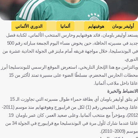
Getty Images
أوليفر بومان
هوفينهايم
ألمانيا
الدوري الألماني
يستعد أوليفر باومان، قائد هوفنهايم وحارس المنتخب الألماني، لكتابة فصل
ألمانيا
كرة قدم
جديد في مسيرته الحافلة، حين يخوض مساء اليوم الجمعة مباراته رقم 500
في البوندسليجا، خلال مواجهة فريقه أمام ماينز في الجولة الحادية عشرة من
الدوري.
وبالتزامن مع هذا الإنجاز التاريخي، استعرض الموقع الرسمي للبوندسليجا أبرز
محطات الحارس المخضرم، مسلطًا الضوء على مسيرة تمتد لأكثر من 15
عامًا داخل ملاعب ألمانيا.
الانضباط والخبرة
لم يتلق أوليفر باومان أي بطاقة حمراء طوال مسيرته التي تجاوزت الـ 15
عامًا. ويحمل القميص رقم (1) لكل من فرايبورج وهوفنهايم منذ موسم (2011-
2012)، ومؤخراً مع منتخب ألمانيا. وعلى صعيد العمر، كان عمر باومان 19
عامًا عندما شارك لأول مرة في البوندسليجا مع فرايبورج في الجولة 34 من
موسم (2009- 2010).