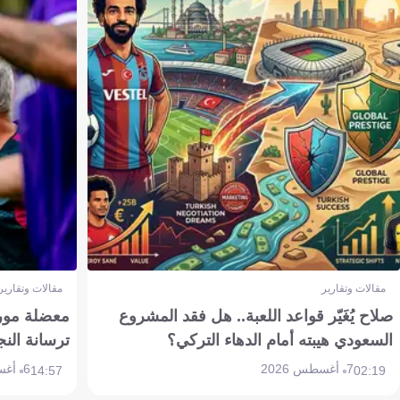
مقالات وتقارير
مقالات وتقارير
صلاح يُغَيّر قواعد اللعبة.. هل فقد المشروع
معضلة مورين
السعودي هيبته أمام الدهاء التركي؟
ترسانة النج
7 أغسطس 2026
6 أغسطس 2026
14:57
02:19