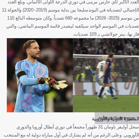
العدد الأكبر لأي حارس مرمى في دوري الدرجة الأولى الألماني. وبلغ العدد
الإجمالي لتصدياته في البوندسليجا بين بداية موسم (2019- 2020) والجولة 11
من موسم (2025- 2026) ما مجموعه 660 تصدياً. وكان متوسطه البالغ 110
تصديات في الموسم الواحد سيكفيه ليتصدر قائمة الموسم الماضي، والتي
فاز بها، بيتر جولاتشي بـ 109 تصديات.
social gfx/ Getty Images
المسيرة الدولية والأوروبية
سجل أوليفر باومان 31 ظهوراً مجمعاً في دوري أبطال أوروبا والدوري
الأوروبي. وعلى الرغم من أنه لم يشارك في أول مباراة دولية له مع المنتخب