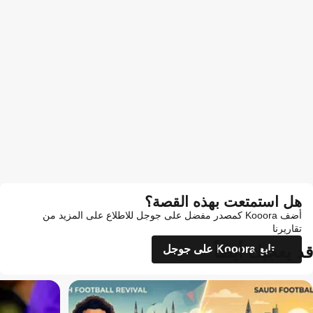
هل استمتعت بهذه القصة؟
أضف Kooora كمصدر مفضل على جوجل للاطلاع على المزيد من
تقاريرنا
قد يعجبك أيضاً
تابع Kooora على جوجل