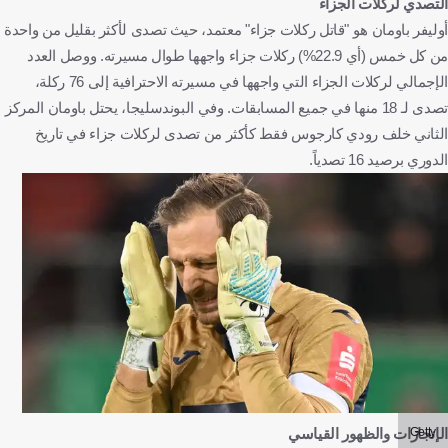
التصدي لركلات الجزاء
أوليفر باومان هو "قاتل ركلات جزاء" معتمد، حيث تصدى لأكثر بقليل من واحدة
من كل خمس (أي 22.9%) ركلات جزاء واجهها طوال مسيرته. ووصل العدد
الإجمالي لركلات الجزاء التي واجهها في مسيرته الاحترافية إلى 76 ركلة،
تصدى لـ 18 منها في جميع المسابقات. وفي البوندسليجا، يحتل باومان المركز
الثاني خلف رودي كارجوس فقط كأكثر من تصدى لركلات جزاء في تاريخ
الدوري برصيد 16 تصدياً.
Getty
الإنجازات والظهور القياسي