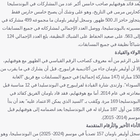
يُعد قائد هوفنهايم صاحب خامس أكبر عدد من المشاركات في البوندسليجا
كحارس مرمى في التاريخ، وهو على وشك أن يصبح خامس حارس فقط
يتجاوز حاجز الـ 500 ظهور. وسجل أوليفر باومان ما مجموعه 499 مشاركة في
مسيرته بالبوندسليجا، ووصل العدد الإجمالي لمشاركاته في جميع المسابقات
إلى 563. على صعيد الحفاظ على الشباك النظيفة، بلغ العدد الإجمالي 124
شباكاً نظيفة في جميع المسابقات.
الولاء والقيادة
على الرغم من أنه معروف كصاحب الرقم القياسي في الظهور مع هوفنهايم،
إلا أن أوليفر باومان جاء من أكاديمية فرايبورج، قبل أن يشارك في ما يقرب من
150 مباراة (147 مشاركة إجمالية) في جميع المسابقات مع فريق "الغابة
السوداء". وارتدى شارة القيادة لفرايبورج في البوندسليدا في 12 مناسبة قبل
مغادرته في عام 2014. أما مع هوفنهايم، فقد قاد باومان الفريق كقائد في
البوندسليجا 169 مرة. ويُلقب بـ "السيد الذي يمكن الاعتماد عليه" بعد أن بدأ
185 من أول 187 مباراة له في البوندسليجا بعد انضمامه إلى هوفنهايم قبل
موسم (2014- 2015).
الأداء الأخير والأرقام المتقدمة
سجل أوليفر باومان 157 تصدياً في موسم (2024- 2025) من البوندسليجا، وهو