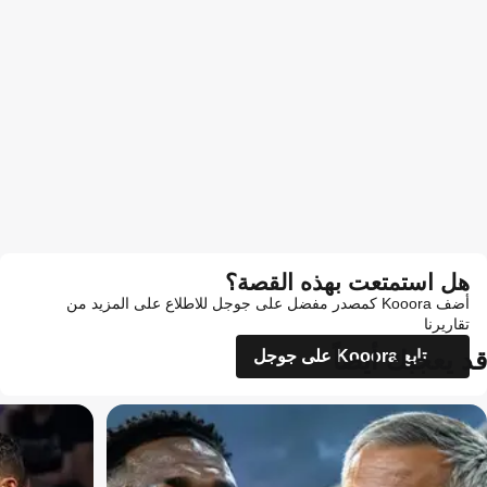
هل استمتعت بهذه القصة؟
أضف Kooora كمصدر مفضل على جوجل للاطلاع على المزيد من
تقاريرنا
قد يعجبك أيضاً
تابع Kooora على جوجل