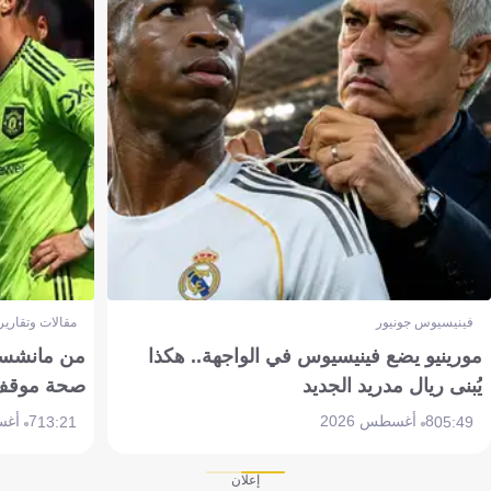
فينيسيوس جونيور
مقالات وتقارير
مورينيو يضع فينيسيوس في الواجهة.. هكذا
من مانشستر
يُبنى ريال مدريد الجديد
صحة موقف تين 
8 أغسطس 2026
7 أغسطس 2026
13:21
05:49
إعلان