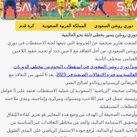
Getty Images
دوري روشن السعودي
المملكة العربية السعودية
كرة قدم
دوري روشن يسير بخطى ثابتة نحو العالمية
كشفت تقارير صحفية عن الشروط التي تتبعها لجنة الاستقطاب في دوري
روشن السعودي، من أجل التعاقد مع لاعبين جدد أو تجديد عقود اللاعبين
القدامى بمختلف الأندية.
وبدأ دوري روشن السعودي في استقطاب النجوم من مختلف الدوريات
العالمية منذ فترة الانتقالات الصيفية في 2023
، بعد 6 أشهر من التعاقد مع
البرتغالي كريستيانو رونالدو لصالح النصر.
وقالت صحيفة "الرياضية" السعودية إن عملية الاستقطاب تعتمد على 5 عوامل
رئيسية، تتمثل في عمر اللاعب، ومستواه، ومركزه، وإنتاجيته، ومدى ملاءمته
للتطلعات المستقبلية.
وأوضحت الصحيفة أن الهدف من وضع هذه المعايير هو تعزيز كفاءة الإنفاق
وتحقيق الاستدامة المالية، والحد من مخاطر التعاقدات غير المناسبة من
الناحية الفنية أو المالية، لرفع جودة الاستثمار الرياضي على المدى الطويل.