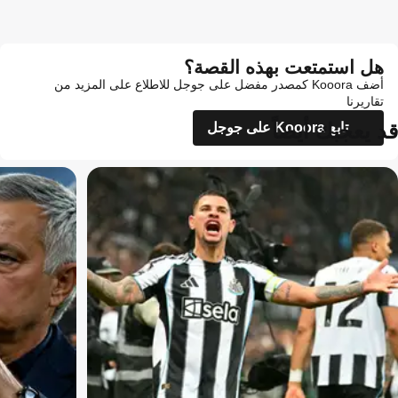
هل استمتعت بهذه القصة؟
أضف Kooora كمصدر مفضل على جوجل للاطلاع على المزيد من
تقاريرنا
قد يعجبك أيضاً
تابع Kooora على جوجل