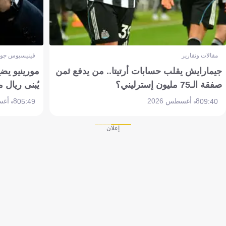
مقالات وتقارير
فينيسيوس جون
جيمارايش يقلب حسابات أرتيتا.. من يدفع ثمن
مورينيو يض
صفقة الـ75 مليون إسترليني؟
يُبنى ريال 
8 أغسطس 2026
8 أغسطس 2026
05:49
09:40
إعلان