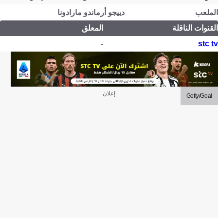
الملعب
دييجو أرماندو مارادونا
القنوات الناقلة
المعلق
-
stc tv
إعلان
Getty/Goal