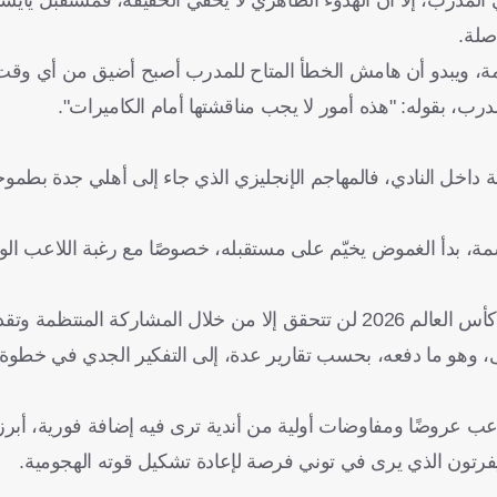
اصلة.
لقمة، ويبدو أن هامش الخطأ المتاح للمدرب أصبح أضيق من أي و
رب، بقوله: "هذه أمور لا يجب مناقشتها أمام الكاميرات".
ونة داخل النادي، فالمهاجم الإنجليزي الذي جاء إلى أهلي جدة بطمو
ة، بدأ الغموض يخيّم على مستقبله، خصوصًا مع رغبة اللاعب ال
توني يدرك جيدًا أن منافسة مهاجمي إنجلترا على مقعد في قائمة كأس العالم 2026 لن تتحقق إلا من خلال الم
، وهو ما دفعه، بحسب تقارير عدة، إلى التفكير الجدي في خطوة ا
لاعب عروضًا ومفاوضات أولية من أندية ترى فيه إضافة فورية، أبرزه
تون الذي يرى في توني فرصة لإعادة تشكيل قوته الهجومية.