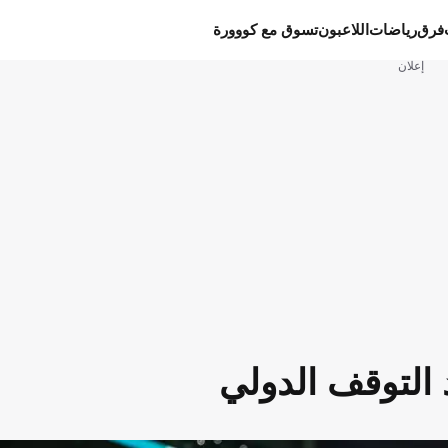
فرق
رياضات
اللاعبون
تسوق مع كووورة
إعلان