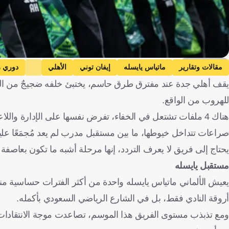
Getty Images
مقالات وتقارير
ماتياس يايسله
إيفان توني
الأهلي
دوري 
يقف أهلي جدة عند مفترق طرق حاسم، يختبئ خلفه ضجيجٌ من الأسئل
للهروب من الواقع.
هناك 4 ملفات تشتعل في الخفاء، تفرض نفسها على الإدارة واللاعبين والجماهير، وكأن النادي مقبل على اختبار هو الأصعب منذ عودته إلى الوهج.
صراعات تتداخل خيوطها، ما بين مستقبل مدرب لم يعد مُجمَعًا ع
يحتاج إلى فريق لا يعرف التردد، إنها مرحلة أشبه ما تكون بعاصفة
مستقبل يايسله
يعيش الألماني ماتياس يايسله واحدة من أكثر الفترات حساسية من
أروقة النادي فقط، بل في الشارع الرياضي السعودي بأكمله.
ومع تذبذب مستوى الفريق هذا الموسم، تصاعدت موجة الانتقادات ا