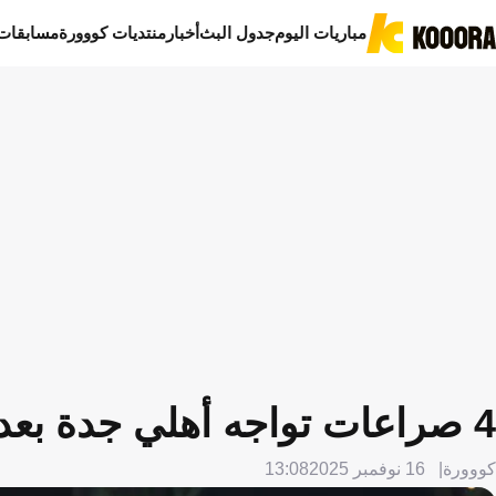
مباريات اليوم
جدول البث
أخبار
منتديات كووورة
مسابقات
كووورة
16 نوفمبر 2025
13:08