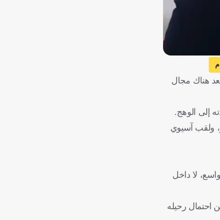
م
عد هناك مجال
ر، ولقب آسيوي
اسع، لا داخل
ن احتمال رحيله