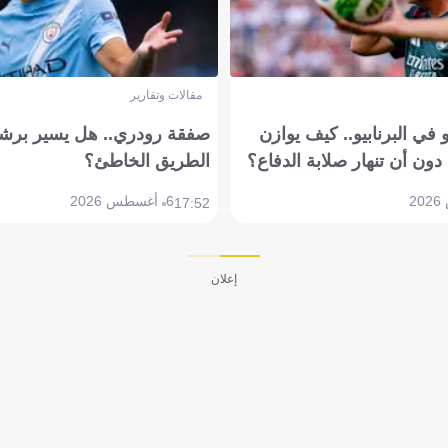
مقالات وتقارير
في البرنابيو.. كيف يوازن
صفقة رودري.. هل يسير برشل
دون أن تنهار صلابة الدفاع؟
الطريق الخاطئ؟
6 أغسطس 2026
17:52
إعلان