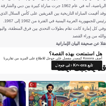
الرياضية، أنه في عام 1962 جرت مباراة كبيرة بين دبي والشارقة انتهت لصالح دبي 2 - 0.
وقد أقيمت المباراة التاريخية بين الفريقين على كأس السلال الذي
رئيس للجمهورية العربية اليمنية في الفترة من 1962 إلى 1967.
وفي كل إمارة كانت تقام بطولات التحدي بين فرق المنطقة، واليوم 
والله من وراء القصد
نقلا عن صحيفة البيان الإماراتية
هل استمتعت بهذه القصة؟
أضف Kooora كمصدر مفضل على جوجل للاطلاع على المزيد من تقاريرنا
قد يعجبك أيضاً
تابع Kooora على جوجل