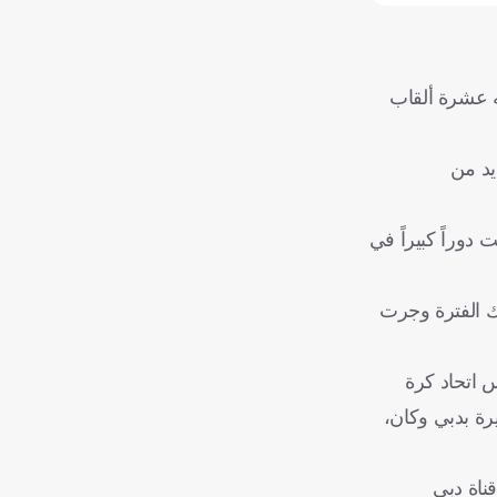
يه عشرة ألقاب
يد من
دوراً كبيراً في
لك الفترة وجرت
 اتحاد كرة
يرة بدبي وكان،
مج «أيام زمان» على قناة دبي