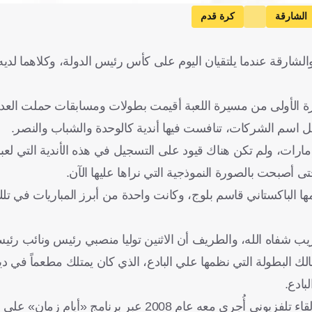
الشارقة
كرة قدم
ي والشارقة عندما يلتقيان اليوم على كأس رئيس الدولة، وكلاهما لد
ترة الأولى من مسيرة اللعبة أقيمت بطولات ومسابقات حملت العد
 اسم الشركات، تنافست فيها أندية كالوحدة والشباب والنصر.
مارات، ولم تكن هناك قيود على التسجيل في هذه الأندية التي لعبت 
ى أصبحت بالصورة النموذجية التي نراها عليها الآن.
ها الباكستاني قاسم بلوج، وكانت واحدة من أبرز المباريات في ت
 شفاه الله، والطريف أن الاثنين توليا منصبي رئيس ونائب رئيس
نالك البطولة التي نظمها علي البادع، الذي كان يمتلك مطعماً في د
بادع.
وذكر المرحوم ناصر سعيد الكثيري رفيق المرحوم علي البادع في لقاء تلفزيوني أُجري معه عام 2008 عبر برنا