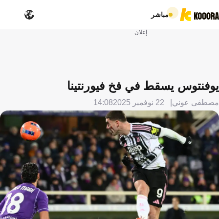
مباشر
إعلان
يوفنتوس يسقط في فخ فيورنتينا
مصطفى عوني
22 نوفمبر 2025
14:08