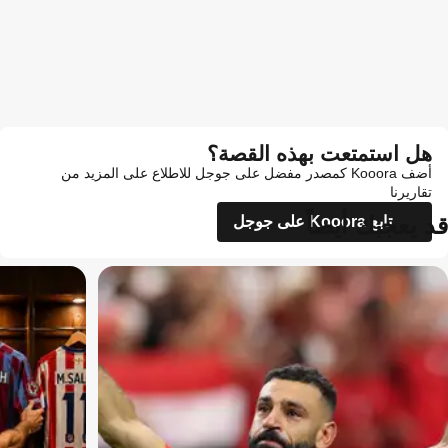
هل استمتعت بهذه القصة؟
أضف Kooora كمصدر مفضل على جوجل للاطلاع على المزيد من
تقاريرنا
قد يعجبك أيضاً
تابع Kooora على جوجل