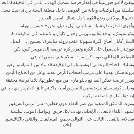
وتفنن لاعبو فيورنتينا في إهدار فرصة تسجيل الهدف الثاني في الدقيقة 53 بعد
سلسلة من الركنيات وحالة من الفوضى داخل منطقة الستة ياردة، حيث فشل
لاعبو الفيولا في وضع الكرة داخل شباك السيدة العجوز.
وأجرى المدرب لوتشيانو سباليتي، أول تبديل، بخروج خيفرين تورام
وكوستيتش، ليدفع بفابيو ميريتي وخوان كابال بدلا منهما في الدقيقة 66.
البديل كابال أضاع الكرة بسهولة عقب نزوله مباشرة، ليسمح إلى البديل
فورتيني بالحصول على الكرة وتمرير كرة عرضية إلى مويس كين، لكن
المهاجم الإيطالي صوب كرة مرت بسلام على مرمى اليوفي.
وشارك الجناح البرتغالي كونسيساو في الدقيقة 76 بدلا من كامبياسو، وفور
نزوله شكل تهديدا على مرمى أصحاب الأرض بعدما توغل من الجناح الأيمن
ومرر عرضية تمكن المدافع بابلو ماري من منع خطورتها، تلاها فرصة محققة
وصلت كونسيساو بعرضية من اليمين ورأسية ماكيني تألق الحارس دي خيا في
إبعادها بأطراف اصابعه لركنية.
ومرت الدقائق المتبقية من عمر اللقاء بدون خطورة على مرمى الفريقين،
لينتهي اللقاء بالتعادل الإيجابي بهدف لكل فريق، ويواصل اليوفي سلسلة
تعادلاته، بالتعادل الثالث على التوالي بجميع المسابقات، والثاني بالكالتشيو.
إعلان