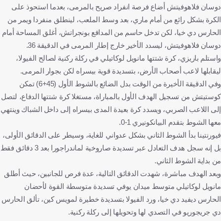
دوسان فلاهوفيتش أضاع فرصة انفراد صريح بالمرمى، بعدما استحوذ على
الكرة بشكل رائع من أمام ماري، بعد وسط الملعب، لينطلق منفردا ويمر من
الحارس دي خيا، لكن تدخل حاسم من المدافع بونجراتش، أغلق المساحة أمام
دوسان فلاهوفيتش، ليسدد الأخير خارج إطار المرمى في الدقيقة 36.
واستلم باريزي، كرة شتتها مانويل لوكاتيلي في ركلة ركنية لصالح الفيولا،
ليقابلها لاعب أصحاب الأرض، بتسديدة قوية بيسراه لكن بجوار المرمى.
وفي الدقيقة الأخيرة من الوقت بدل الضائع بالشوط الأول (45+6) تمكن
كوستيتش من تسجيل الهدف الأول بالمباراة، مستغلا كرة شتتها الدفاع، لتصل
إلى اللاعب الصربي، ويسدد كرة بعيدة المدى بيسراه إلى داخل الشباك وينتهي
معها الشوط بتقدم البيانكونيري 1-0.
فيورنتينا بدأ الشوط الثاني بشكل عدواني للغاية، وسيطر على الدقائق الأولى،
بل إنه سجل هدف التعادل عبر تسديدة صاروخية لماندراجورا بعد 3 دقائق فقط
من بداية الشوط الثاني.
وبعد الهدف مباشرة، شهدت الدقائق التالية، عدة فرص للجانبين، حيث أطلق
مانويل لوكاتيلي متوسط ميدان يوفي تسديدة متوسطة القوة لأحضان
الحارس ديفيد دي خيا، ورد الفيولا بتسديدة خطيرة لمويس كين، تألق الحارس
دي جريجوريو في التصدي لها وتحويلها إلى ركلة ركنية.