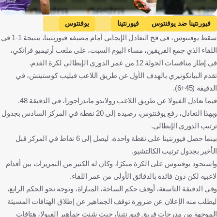
Getty Images
فيورنتينا ضد يوفنتوس
فيورنتينا
يوفنتوس
سقط يوفنتوس، في فخ التعادل الإيجابي أمام مضيفه فيورنتينا، بنتيجة 1-1 في
الدوري الإيطالي
إيطاليا
كرة قدم
اللقاء الذي جمع الفريقين، مساء اليوم السبت، على ملعب أرتيميو فرانكي،
في إطار منافسات الجولة 12 من عمر الدوري الإيطالي لكرة القدم.
تقدم البيانكونيري بالهدف الأول عن طريق اللاعب فيليب كوستيتش، في
الدقيقة (45+6).
فيما تعادل الفيولا عن طريق اللاعب رولاندو ماندراجورا، في الدقيقة 48.
وبهذا التعادل، رفع يوفنتوس، رصيده إلى 20 نقطة في المركز السادس بجدول
ترتيب الدوري الإيطالي.
بينما حصل فيورنتينا على نقطة واحدة، ليصل إلى 6 نقاط في المركز قبل
الأخير بجدول ترتيب الكالتشيو.
واستحوذ يوفنتوس على الكرة مبكرًا، وكان له الكثير من التمريرات بين أقدام
لاعبيه لكن دون فائدة بالدقائق الأولى من عمر اللقاء.
وفي الدقيقة التاسعة، أوقف حكم الساحة، المباراة، وتوجه نحو الحكم الرابع،
ليطلب منه الإعلان عن ضرورة توقف الجماهير عن إطلاق الهتافات المسيئة
الموجهة من مدرجات فريق فيورنتينا، حيث شنت جماهير الفيولا، هتافات