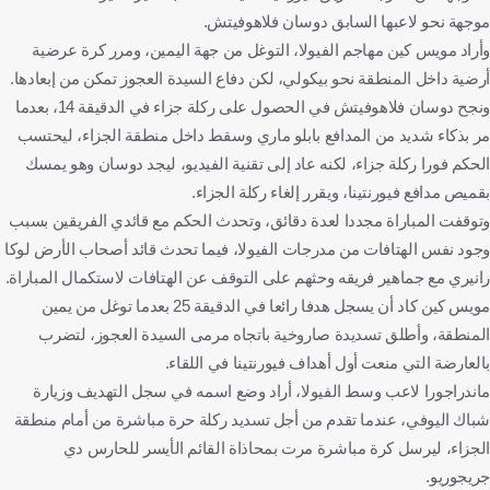
موجهة نحو لاعبها السابق دوسان فلاهوفيتش.
وأراد مويس كين مهاجم الفيولا، التوغل من جهة اليمين، ومرر كرة عرضية
أرضية داخل المنطقة نحو بيكولي، لكن دفاع السيدة العجوز تمكن من إبعادها.
ونجح دوسان فلاهوفيتش في الحصول على ركلة جزاء في الدقيقة 14، بعدما
مر بذكاء شديد من المدافع بابلو ماري وسقط داخل منطقة الجزاء، ليحتسب
الحكم فورا ركلة جزاء، لكنه عاد إلى تقنية الفيديو، ليجد دوسان وهو يمسك
بقميص مدافع فيورنتينا، ويقرر إلغاء ركلة الجزاء.
وتوقفت المباراة مجددا لعدة دقائق، وتحدث الحكم مع قائدي الفريقين بسبب
وجود نفس الهتافات من مدرجات الفيولا، فيما تحدث قائد أصحاب الأرض لوكا
رانيري مع جماهير فريقه وحثهم على التوقف عن الهتافات لاستكمال المباراة.
مويس كين كاد أن يسجل هدفا رائعا في الدقيقة 25 بعدما توغل من يمين
المنطقة، وأطلق تسديدة صاروخية باتجاه مرمى السيدة العجوز، لتضرب
بالعارضة التي منعت أول أهداف فيورنتينا في اللقاء.
ماندراجورا لاعب وسط الفيولا، أراد وضع اسمه في سجل التهديف وزيارة
شباك اليوفي، عندما تقدم من أجل تسديد ركلة حرة مباشرة من أمام منطقة
الجزاء، ليرسل كرة مباشرة مرت بمحاذاة القائم الأيسر للحارس دي
جريجوريو.