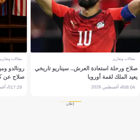
مقالات وتقارير
مقالات وتقارير
صلاح ورحلة استعادة العرش.. سيناريو تاريخي
رونالدو وم
يعيد الملك لقمة أوروبا
صلاح عن ك
6 أغسطس 2026
5 أغسطس 2026
17:29
08:04
إعلان