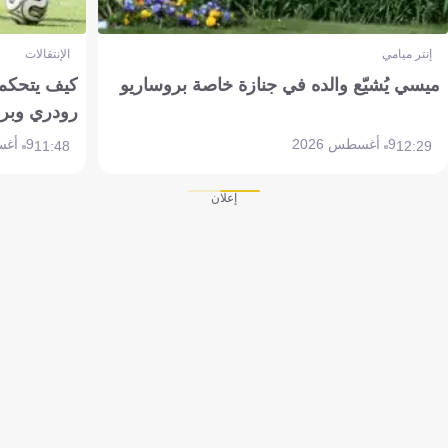
إنتر ميامي
الإنتقالات
ميسي يُشيّع والده في جنازة خاصة بروساريو
كيف يتحكم 
رودري وبر
9 أغسطس 2026
9 أغسطس 2026
11:48
12:29
إعلان