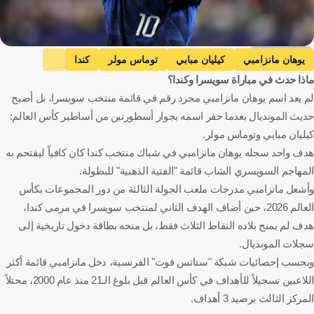
Getty Images
يوهان مانزامبي
كيليان مبابي
توماس مولر
كندا
ماذا حدث في مباراة سويسرا وكندا؟
كأس العالم
سويسرا ضد كندا
سويسرا
سويسرا
لم يعد اسم يوهان مانزامبي مجرد رقم في قائمة منتخب سويسرا، بل أصبح
فرنسا
ألمانيا
كندا
كرة قدم
حديث المونديال بعدما حفر اسمه بجوار أسطورتين من أساطير كأس العالم:
كيليان مبابي وتوماس مولر.
هدف واحد سجله يوهان مانزامبي في شباك منتخب كندا كان كافياً ليقتحم به
المهاجم السويسري الشاب قائمة "الفتية الذهبية" للبطولة.
وأشعل مانزامبي مدرجات ملعب الجولة الثالثة من دور المجموعات بكأس
العالم 2026، حين أضاف الهدف الثاني لمنتخب سويسرا في مرمى كندا،
هدف لم يمنح بلاده النقاط الثلاث فقط، بل منحه بطاقة دخول تاريخية إلى
سجلات المونديال.
وبحسب إحصائيات شبكة "ستاتس فوت" الفرنسية، دخل مانزامبي قائمة أكثر
اللاعبين تسجيلاً للأهداف في كأس العالم قبل بلوغ الـ21 منذ عام 2000، محتلاً
المركز الثالث برصيد 3 أهداف.