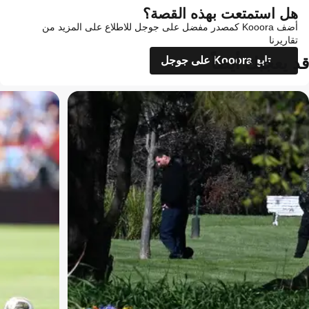
هل استمتعت بهذه القصة؟
أضف Kooora كمصدر مفضل على جوجل للاطلاع على المزيد من
تقاريرنا
قد يعجبك أيضاً
تابع Kooora على جوجل