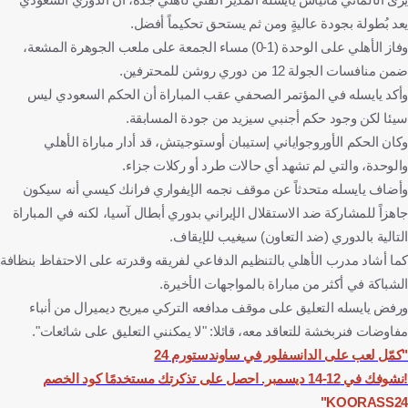
ساحل العاج
كرة قدم
يعد بُطولة بجودة عاليةٍ ومن ثم يستحق تحكيماً أفضل.
وفاز الأهلي على الوحدة (1-0) مساء الجمعة على ملعب الجوهرة المشعة،
ضمن منافسات الجولة 12 من دوري روشن للمحترفين.
وأكد يايسله في المؤتمر الصحفي عقب المباراة أن الحكم السعودي ليس
سيئا لكن وجود حكم أجنبي سيزيد من جودة المسابقة.
وكان الحكم الأوروجواياني إستيبان أوستوجيتش، قد أدار مباراة الأهلي
والوحدة، والتي لم تشهد أي حالات طرد أو ركلات جزاء.
وأضاف يايسله متحدثاً عن موقف نجمه الإيفواري فرانك كيسي أنه سيكون
جاهزاً للمشاركة ضد الاستقلال الإيراني بدوري أبطال آسيا، لكنه في المباراة
التالية بالدوري (ضد التعاون) سيغيب للإيقاف.
كما أشاد مدرب الأهلي بالتنظيم الدفاعي لفريقه وقدرته على الاحتفاظ بنظافة
الشباكة في أكثر من مباراة بالمواجهات الأخيرة.
ورفض يايسله التعليق على موقف مدافعه التركي ميريح ديميرال من أنباء
مفاوضات فنربخشة للتعاقد معه، قائلا: "لا يمكنني التعليق على شائعات".
"كمّل لعب على الدانسفلور في ساوندستورم 24
!نشوفك في 12-14 ديسمبر. احصل على تذكرتك مستخدمًا كود الخصم
KOORASS24"