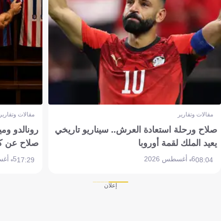
مقالات وتقارير
مقالات وتقارير
صلاح ورحلة استعادة العرش.. سيناريو تاريخي
رونالدو وم
يعيد الملك لقمة أوروبا
صلاح عن ك
6 أغسطس 2026
5 أغسطس 2026
17:29
08:04
إعلان