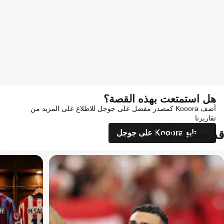
هل استمتعت بهذه القصة؟
أضف Kooora كمصدر مفضل على جوجل للاطلاع على المزيد من
تقاريرنا
قد يعجبك أيضاً
تابع Kooora على جوجل