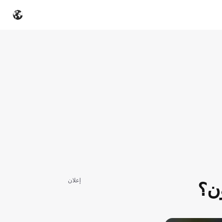
إعلان
ون؟