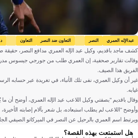
Getty Images
عبدالإله العمري
النصر
التعاون ضد النصر
التعاون
د
كشف ماجد باقديم، وكيل عبد الإله العمري مدافع النصر، حقيقة طل
وقالت تقارير صحفية، إن العمري طلب من جورجي جيسوس مدرب الن
الفريق هذا الصيف.
غير أن وكيل العمري، نفى تلك الأنباء، في تغريدة عبر حسابه ال
غيابه.
وقال باقديم "بصفتي وكيل اللاعب عبد الإله العمري، أوضح أن ما ي
وأوضح "اللاعب لم يطلب استبعاده، بل شعر بآلام إصابته الأخيرة،
ويرتبط اسم العمري بالرحيل عن النصر في الميركاتو الصيفي الجار
هل استمتعت بهذه القصة؟