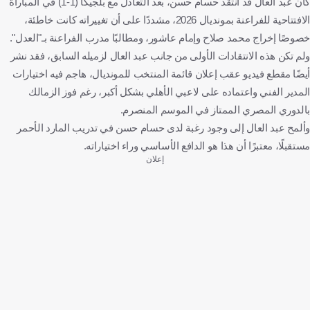
كان عبد العال قد انتقد حسام حسن، بعد التعادل مع بلجيكا (1-1) في المباراة
الافتتاحية للفراعنة بمونديال 2026، مشددًا على أن تغييراته كانت خاطئة،
خصوصًا إخراج محمد صلاح وإمام عاشور، ومطالبًا مدرب الفراعنة بـ"العدل".
ولم تكن هذه الانتقادات الأولى من جانب عبد العال لزميله السابق، فقد نشر
أيضًا مقطع فيديو عقب إعلان قائمة المنتخب للمونديال، هاجم فيه اختيارات
المدير الفني واعتماده على لاعبي الأهلي بشكل أكبر، رغم فوز الزمالك
بالدوري المصري الممتاز في الموسم المنصرم.
وألمح عبد العال إلى وجود رغبة لدى حسام حسن في تدريب المارد الأحمر
مستقبلًا، معتبرًا أن هذا هو الدافع الأساسي وراء اختياراته.
إعلان