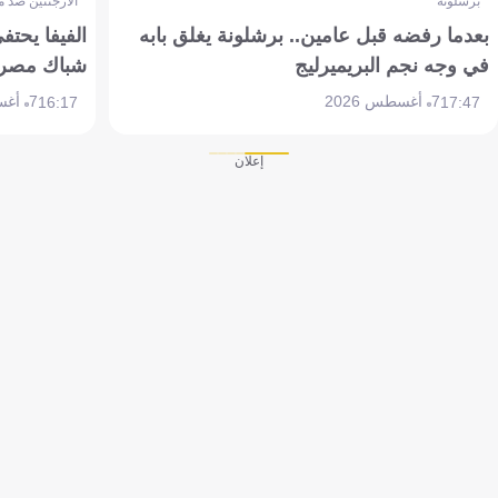
برشلونة
الأرجنتين ضد 
بعدما رفضه قبل عامين.. برشلونة يغلق بابه
الفيفا يحتفي
في وجه نجم البريميرليج
شباك مصر
7 أغسطس 2026
7 أغسطس 2026
16:17
17:47
إعلان