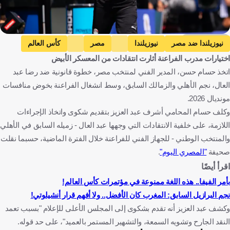
Getty Images
نيوزيلندا ضد مصر
نيوزيلندا
مصر
كأس العالم
اختيارات مدرب الفراعنة أثارت انتقادات من المعسكر الأبيض
حسام حسن
الأهلي
الزمالك
نيوزيلندا
مصر
اتخذ حسام حسن، المدير الفني لمنتخب مصر، خطوة قانونية ضد رضا عبد
كندا
كرة قدم
العال، نجم الأهلي والزمالك السابق، وسط انشغال الفراعنة بخوض منافسات
مونديال 2026.
وكلف حسام المحامي أشرف عبد العزيز بتقديم شكوى واتخاذ الإجراءات
اللازمة، على خلفية الانتقادات التي وجهها عبد العال - زميله السابق في الأهلي
والمنتخب الوطني - للجهاز الفني للفراعنة خلال الفترة الماضية، حسبما نقلت
صحيفة
"المصري اليوم"
.
اقرأ أيضًا
بأمر الفيفا.. هذه اللغة ممنوعة في مؤتمرات كأس العالم!
نجم البرازيل السابق: المغرب كان الأفضل.. ولا أفهم قرار أنشيلوتي!
وكشف عبد العزيز أنه تقدم بشكوى إلى المجلس الأعلى للإعلام "بسبب تعمد
النقد الجارح وتشويه السمعة، والتشهير المستمر بالعميد"، على حد قوله.